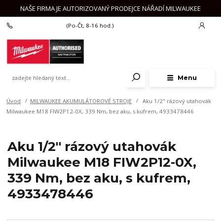
NAŠE FIRMA JE AUTORIZOVANÝ PRODEJCE NÁŘADÍ MILWAUKEE
+420 777 625 918
(Po-Čt, 8-16 hod.)
Menu
Úvod
MILWAUKEE AKUMULÁTOROVÉ STROJE
Aku 1/2" rázový utahovák
Milwaukee M18 FIW2P12-0X, 339 Nm, bez aku, s kufrem, 4933478446
Aku 1/2" rázový utahovák
Milwaukee M18 FIW2P12-0X,
339 Nm, bez aku, s kufrem,
4933478446