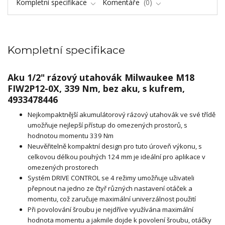
Kompletní specifikace
Komentáře
0
Kompletní specifikace
Aku 1/2" rázový utahovák Milwaukee M18
FIW2P12-0X, 339 Nm, bez aku, s kufrem,
4933478446
Nejkompaktnější akumulátorový rázový utahovák ve své třídě
umožňuje nejlepší přístup do omezených prostorů, s
hodnotou momentu 339 Nm
Neuvěřitelně kompaktní design pro tuto úroveň výkonu, s
celkovou délkou pouhých 124 mm je ideální pro aplikace v
omezených prostorech
Systém DRIVE CONTROL se 4 režimy umožňuje uživateli
přepnout na jedno ze čtyř různých nastavení otáček a
momentu, což zaručuje maximální univerzálnost použití
Při povolování šroubu je nejdříve využívána maximální
hodnota momentu a jakmile dojde k povolení šroubu, otáčky