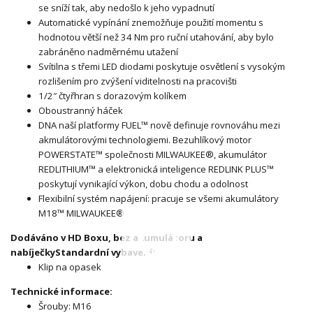
se sníží tak, aby nedošlo k jeho vypadnutí
Automatické vypínání znemožňuje použití momentu s
hodnotou větší než 34 Nm pro ruční utahování, aby bylo
zabráněno nadměrnému utažení
Svítilna s třemi LED diodami poskytuje osvětlení s vysokým
rozlišením pro zvýšení viditelnosti na pracovišti
1/2″ čtyřhran s dorazovým kolíkem
Oboustranný háček
DNA naší platformy FUEL™ nově definuje rovnováhu mezi
akmulátorovými technologiemi. Bezuhlíkový motor
POWERSTATE™ společnosti MILWAUKEE®, akumulátor
REDLITHIUM™ a elektronická inteligence REDLINK PLUS™
poskytují vynikající výkon, dobu chodu a odolnost
Flexibilní systém napájení: pracuje se všemi akumulátory
M18™ MILWAUKEE®
Dodáváno v HD Boxu, bez akumulátoru a
nabíječky
Standardní vybavení:
Klip na opasek
Technické informace:
Šrouby: M16