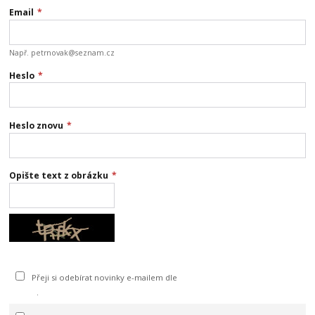
Email
*
Např. petrnovak@seznam.cz
Heslo
*
Heslo znovu
*
Opište text z obrázku
*
jiný obrázek
Přeji si odebírat novinky e-mailem dle
podmínek zpracování osobních
údajů
.