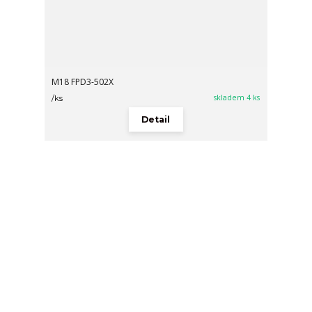
M18 FPD3-502X
skladem 4 ks
/
ks
Detail