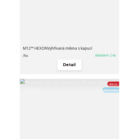
M12™ HEXONVyhřívaná mikina s kapucí
skladem 2 ks
/
ks
Detail
Akce
Novinka