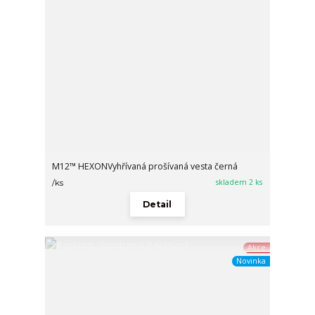
M12™ HEXONVyhřívaná prošívaná vesta černá
skladem 2 ks
/
ks
Detail
Akce
Novinka