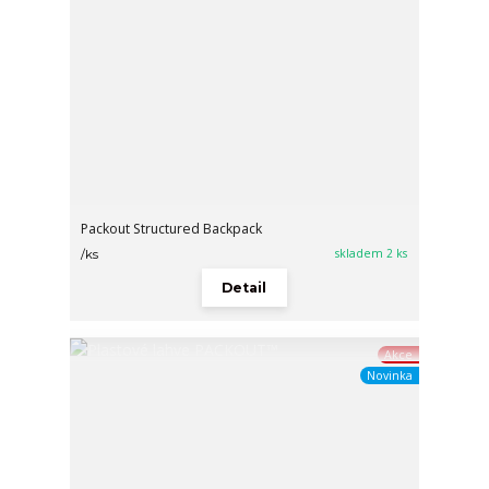
Packout Structured Backpack
skladem 2 ks
/
ks
Detail
Akce
Novinka