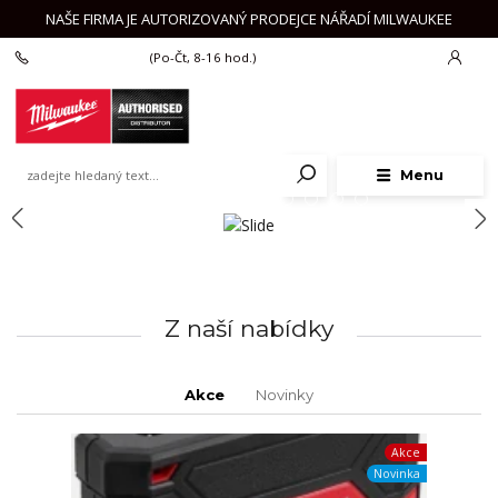
NAŠE FIRMA JE AUTORIZOVANÝ PRODEJCE NÁŘADÍ MILWAUKEE
+420 777 625 918
(Po-Čt, 8-16 hod.)
Menu
Z naší nabídky
Akce
Novinky
Akce
Novinka