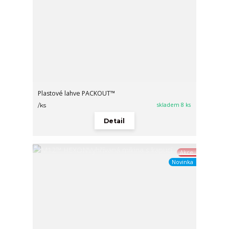
Plastové lahve PACKOUT™
skladem 8 ks
/
ks
Detail
Akce
Novinka