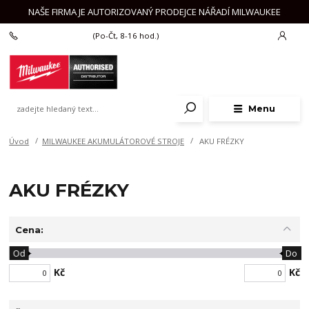
NAŠE FIRMA JE AUTORIZOVANÝ PRODEJCE NÁŘADÍ MILWAUKEE
+420 777 625 918
(Po-Čt, 8-16 hod.)
Menu
Úvod
MILWAUKEE AKUMULÁTOROVÉ STROJE
AKU FRÉZKY
AKU FRÉZKY
Cena:
Od
Do
Kč
Kč