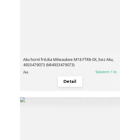
Aku horní frézka Milwaukee M18 FTR8-0X, bez Aku,
4933479073 (MI4933479073)
Skladem 1 ks
/
ks
Detail