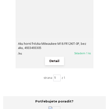
Aku horní frézka Milwaukee M18 FR12KIT-0P, bez
aku, 4933493305
Skladem 1 ks
/
ks
Detail
strana
z 1
Potřebujete poradit?