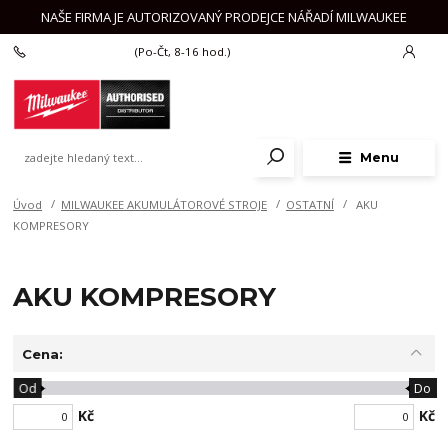
NAŠE FIRMA JE AUTORIZOVANÝ PRODEJCE NÁŘADÍ MILWAUKEE
+420 777 625 918
(Po-Čt, 8-16 hod.)
Menu
Úvod
MILWAUKEE AKUMULÁTOROVÉ STROJE
OSTATNÍ
AKU
KOMPRESORY
AKU KOMPRESORY
Cena:
Od
Do
Kč
Kč