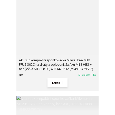
Aku subkompaktní sponkovačka Milwaukee M18
FFUS-302C na dráty a oplocení, 2x Aku M18 HB3 +
nabíječka M12-18 FC, 4933479832 (MI4933479832)
Skladem 1 ks
/
ks
Detail