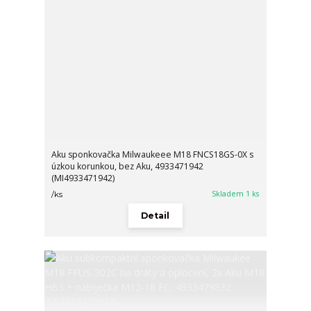
Aku sponkovačka Milwaukeee M18 FNCS18GS-0X s
úzkou korunkou, bez Aku, 4933471942
(MI4933471942)
Skladem 1 ks
/
ks
Detail