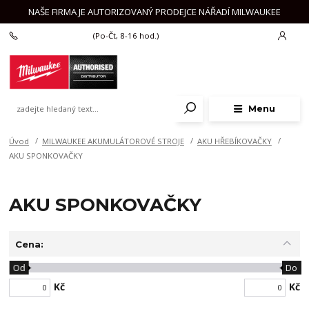
NAŠE FIRMA JE AUTORIZOVANÝ PRODEJCE NÁŘADÍ MILWAUKEE
+420 777 625 918
(Po-Čt, 8-16 hod.)
Menu
Úvod
MILWAUKEE AKUMULÁTOROVÉ STROJE
AKU HŘEBÍKOVAČKY
AKU SPONKOVAČKY
AKU SPONKOVAČKY
Cena:
Od
Do
Kč
Kč