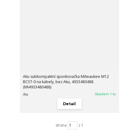
Aku subkompaktní sponkovačka Milwaukee M12
BCST-0 na kabely, bez Aku, 4933480488
(MI4933480488)
Skladem 1 ks
/
ks
Detail
strana
z 1