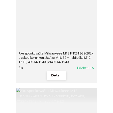
Aku sponkovačka Milwaukeee M18 FNCS18GS-202X
s úzkou korunkou, 2x Aku M18 B2 + nabíječka M12-
18 FC, 4933471940 (MI4933471940)
Skladem 1 ks
/
ks
Detail