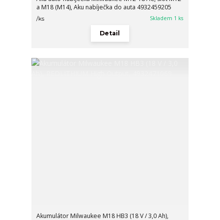
a M18 (M14), Aku nabíječka do auta 4932459205
Skladem 1 ks
/
ks
Detail
Akumulátor Milwaukee M18 HB3 (18 V / 3,0 Ah),