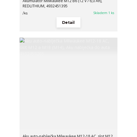
Akumulátor Milwaukee M12 B6 (12 V / 6,0 Ah),
REDLITHIUM, 4932451395
Skladem 1 ks
/
ks
Detail
Aku auto-nabíječka Milwaukee M12-18 AC, slot M12