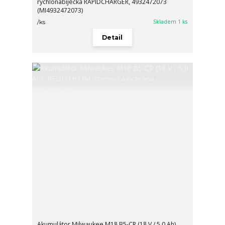
rychlonabíječka RAPIDCHARGER, 4932472073
(MI4932472073)
Skladem 1 ks
/
ks
Detail
Akumulátor Milwaukee M18 B5-CR (18 V / 5,0 Ah),