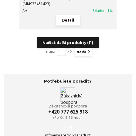
(MI4933451423)
Skladem 1 ks
/
ks
Detail
Načíst další produkty (11)
strana
z 2
další
Potřebujete poradit?
Zákaznická podpora
+420 777 625 918
(Po-Čt, 8-16 hod.)
info@svarecky-naradi.cz