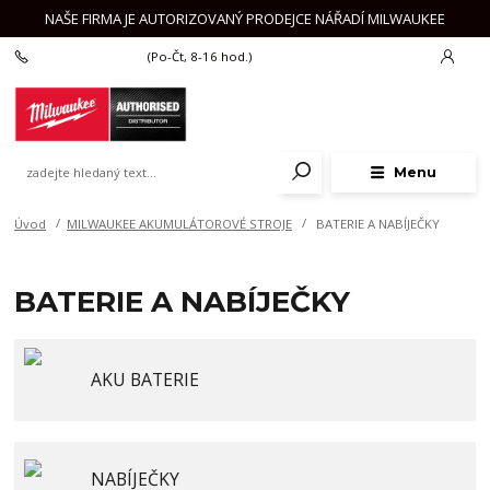
NAŠE FIRMA JE AUTORIZOVANÝ PRODEJCE NÁŘADÍ MILWAUKEE
+420 777 625 918
(Po-Čt, 8-16 hod.)
Menu
Úvod
MILWAUKEE AKUMULÁTOROVÉ STROJE
BATERIE A NABÍJEČKY
BATERIE A NABÍJEČKY
AKU BATERIE
NABÍJEČKY