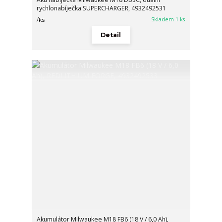
rychlonabíječka SUPERCHARGER, 4932492531
Skladem 1 ks
/
ks
Detail
Akumulátor Milwaukee M18 FB6 (18 V / 6,0 Ah),