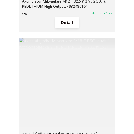
Akumulátor Milwaukee M12 HB2.5 (12 V / 2,5 Ah),
REDLITHIUM High Output, 4932480164
Skladem 1 ks
/
ks
Detail
Aku nabíječka Milwaukee M18 DBSC, duální