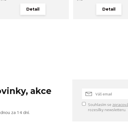
Detail
Detail
vinky, akce
Souhlasím se
zpracová
rozesílky newsletteru.
ednou za 14 dní.