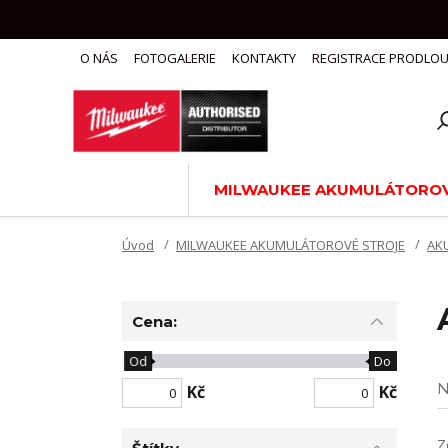
O NÁS
FOTOGALERIE
KONTAKTY
REGISTRACE PRODLOU
MILWAUKEE AKUMULÁTOROV
Úvod
MILWAUKEE AKUMULÁTOROVÉ STROJE
AK
Cena:
Od
Do
N
Kč
Kč
Z