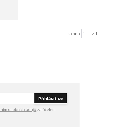
strana
z 1
Přihlásit se
ním osobních údajů
za účelem