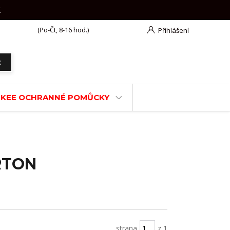
E
777 625 918
(Po-Čt, 8-16 hod.)
Přihlášení
t
KEE OCHRANNÉ POMŮCKY
RTON
strana
z 1