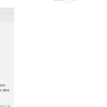
rton
z aku)
dem 1 ks