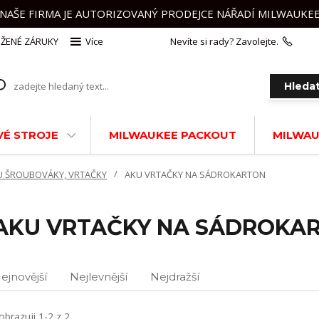
NAŠE FIRMA JE AUTORIZOVANÝ PRODEJCE NÁŘADÍ MILWAUKE
ŽENÉ ZÁRUKY
Více
Nevíte si rady? Zavolejte.
+420 
Hleda
É STROJE
MILWAUKEE PACKOUT
MILWAU
U ŠROUBOVÁKY, VRTAČKY
AKU VRTAČKY NA SÁDROKARTON
AKU VRTAČKY NA SÁDROKA
ejnovější
Nejlevnější
Nejdražší
obrazuji 1-2 z 2