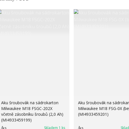
Aku šroubovák na sádrokarton
Aku šroubovák na sádroka
Milwaukee M18 FSGC-202X
Milwaukee M18 FSG-0X (be
včetně zásobníku šroubů (2,0 Ah)
(MI4933459201)
(MI4933459199)
Skladem 1 ks
Skla
/
ks
/
ks