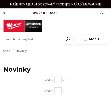
NAŠE FIRMA JE AUTORIZOVANÝ PRODEJCE NÁŘADÍ MILWAUKEE
+420 777 625 918
(Po-Čt, 8-16 hod.)
Menu
Úvod
Novinky
Novinky
strana
z 1
strana
z 1