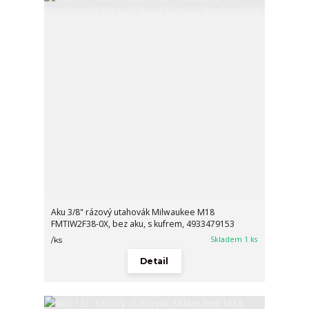
Aku 3/8" rázový utahovák Milwaukee M18
FMTIW2F38-0X, bez aku, s kufrem, 4933479153
Skladem 1 ks
/
ks
Detail