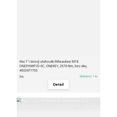
Aku 1" rázový utahovák Milwaukee M18
ONEFHIWF1D-0C, ONEKEY, 2576 Nm, bez aku,
4933471755
Skladem 1 ks
/
ks
Detail