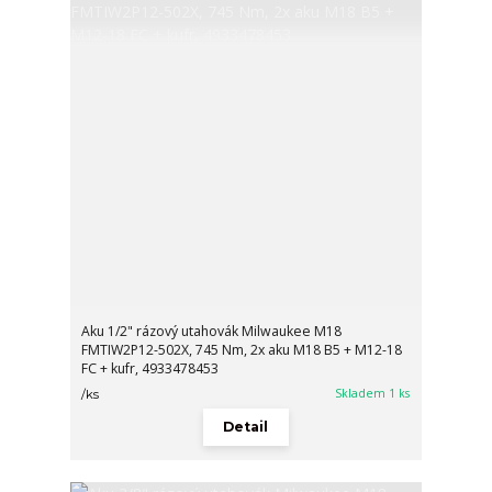
Aku 1/2" rázový utahovák Milwaukee M18
FMTIW2P12-502X, 745 Nm, 2x aku M18 B5 + M12-18
FC + kufr, 4933478453
Skladem 1 ks
/
ks
Detail