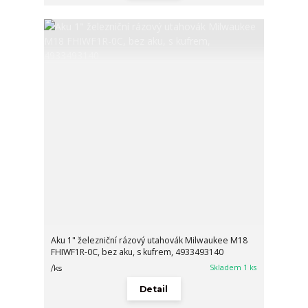
Aku 1" železniční rázový utahovák Milwaukee M18
FHIWF1R-0C, bez aku, s kufrem, 4933493140
Skladem 1 ks
/
ks
Detail