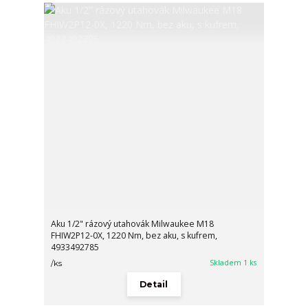
Aku 1/2" rázový utahovák Milwaukee M18
FHIW2P12-0X, 1220 Nm, bez aku, s kufrem,
4933492785
Skladem 1 ks
/
ks
Detail