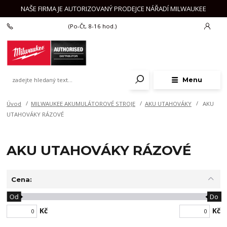
NAŠE FIRMA JE AUTORIZOVANÝ PRODEJCE NÁŘADÍ MILWAUKEE
+420 777 625 918
(Po-Čt, 8-16 hod.)
Menu
Úvod
MILWAUKEE AKUMULÁTOROVÉ STROJE
AKU UTAHOVÁKY
AKU
UTAHOVÁKY RÁZOVÉ
AKU UTAHOVÁKY RÁZOVÉ
Cena:
Od
Do
Kč
Kč