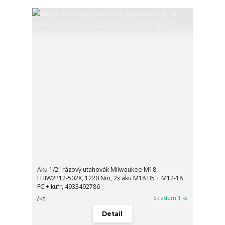
Aku 1/2" rázový utahovák Milwaukee M18
FHIW2P12-502X, 1220 Nm, 2x aku M18 B5 + M12-18
FC + kufr, 4933492786
Skladem 1 ks
/
ks
Detail