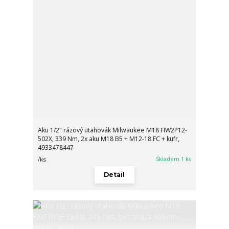
Aku 1/2" rázový utahovák Milwaukee M18 FIW2P12-
502X, 339 Nm, 2x aku M18 B5 + M12-18 FC + kufr,
4933478447
Skladem 1 ks
/
ks
Detail