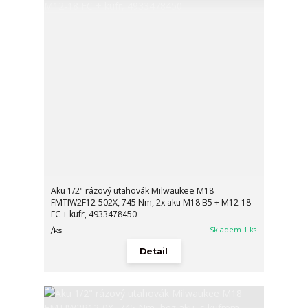
Aku 1/2" rázový utahovák Milwaukee M18
FMTIW2F12-502X, 745 Nm, 2x aku M18 B5 + M12-18
FC + kufr, 4933478450
Skladem 1 ks
/
ks
Detail