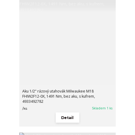
Aku 1/2" rázový utahovák Milwaukee M18
FHIW2F12-0X, 1491 Nm, bez aku, s kufrem,
4933492782
Skladem 1 ks
/
ks
Detail