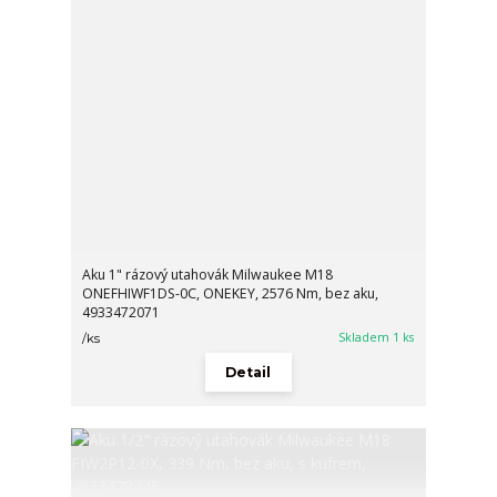
Aku 1" rázový utahovák Milwaukee M18
ONEFHIWF1DS-0C, ONEKEY, 2576 Nm, bez aku,
4933472071
Skladem 1 ks
/
ks
Detail