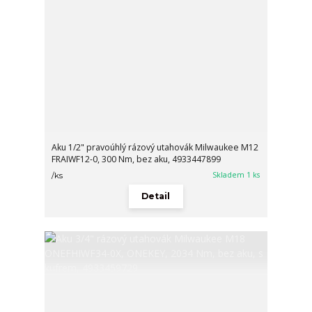
Aku 1/2" pravoúhlý rázový utahovák Milwaukee M12
FRAIWF12-0, 300 Nm, bez aku, 4933447899
Skladem 1 ks
/
ks
Detail