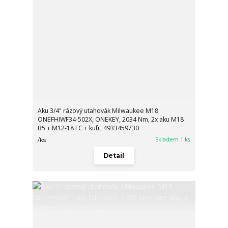
Aku 3/4" rázový utahovák Milwaukee M18
ONEFHIWF34-502X, ONEKEY, 2034 Nm, 2x aku M18
B5 + M12-18 FC + kufr, 4933459730
Skladem 1 ks
/
ks
Detail