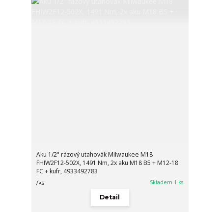
Aku 1/2" rázový utahovák Milwaukee M18
FHIW2F12-502X, 1491 Nm, 2x aku M18 B5 + M12-18
FC + kufr, 4933492783
Skladem 1 ks
/
ks
Detail