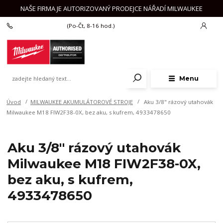
NAŠE FIRMA JE AUTORIZOVANÝ PRODEJCE NÁŘADÍ MILWAUKEE
+420 777 625 918
(Po-Čt, 8-16 hod.)
Menu
Úvod
MILWAUKEE AKUMULÁTOROVÉ STROJE
Aku 3/8" rázový utahovák
Milwaukee M18 FIW2F38-0X, bez aku, s kufrem, 4933478650
Aku 3/8" rázový utahovák
Milwaukee M18 FIW2F38-0X,
bez aku, s kufrem,
4933478650