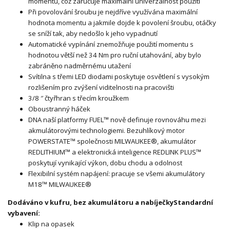
momentu, což zaručuje maximální univerzálnost použití
Při povolování šroubu je nejdříve využívána maximální
hodnota momentu a jakmile dojde k povolení šroubu, otáčky
se sníží tak, aby nedošlo k jeho vypadnutí
Automatické vypínání znemožňuje použití momentu s
hodnotou větší než 34 Nm pro ruční utahování, aby bylo
zabráněno nadměrnému utažení
Svítilna s třemi LED diodami poskytuje osvětlení s vysokým
rozlišením pro zvýšení viditelnosti na pracovišti
3/8 ″ čtyřhran s třecím kroužkem
Oboustranný háček
DNA naší platformy FUEL™ nově definuje rovnováhu mezi
akmulátorovými technologiemi. Bezuhlíkový motor
POWERSTATE™ společnosti MILWAUKEE®, akumulátor
REDLITHIUM™ a elektronická inteligence REDLINK PLUS™
poskytují vynikající výkon, dobu chodu a odolnost
Flexibilní systém napájení: pracuje se všemi akumulátory
M18™ MILWAUKEE®
Dodáváno v kufru, bez akumulátoru a nabíječky
Standardní
vybavení:
Klip na opasek