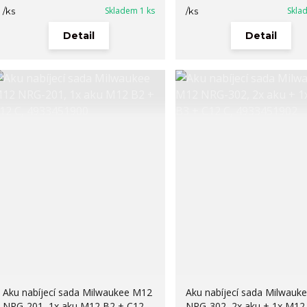
Skladem 1 ks
Skla
/
ks
/
ks
Detail
Detail
Aku nabíjecí sada Milwaukee M12
Aku nabíjecí sada Milwauk
NRG-201, 1x aku M12 B2 + C12
NRG-302, 2x aku + 1x M12