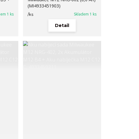
(MI4933451903)
dem 1 ks
Skladem 1 ks
/
ks
Detail