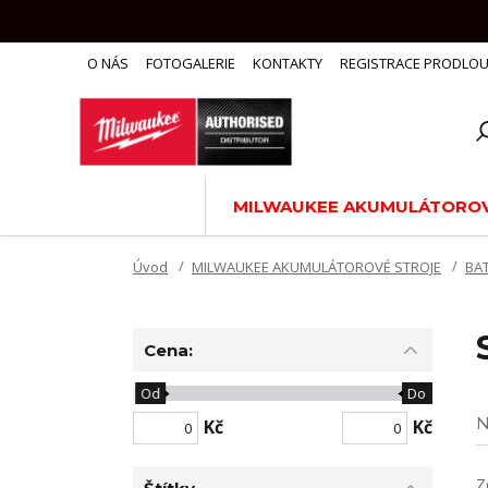
O NÁS
FOTOGALERIE
KONTAKTY
REGISTRACE PRODLOU
MILWAUKEE AKUMULÁTOROV
Úvod
MILWAUKEE AKUMULÁTOROVÉ STROJE
BAT
Cena:
Od
Do
N
Kč
Kč
Z