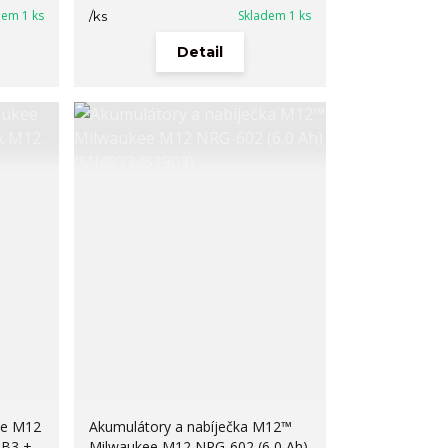
dem 1 ks
Skladem 1 ks
/
ks
Detail
ee M12
Akumulátory a nabíječka M12™
 B3 +
Milwaukee M12 NRG-602 (6,0 Ah)