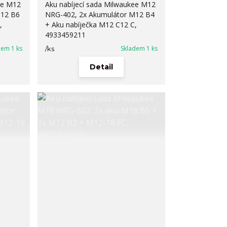
ee M12
Aku nabíjecí sada Milwaukee M12
M12 B6
NRG-402, 2x Akumulátor M12 B4
,
+ Aku nabíječka M12 C12 C,
4933459211
dem 1 ks
Skladem 1 ks
/
ks
Detail