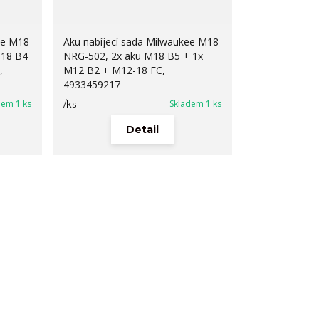
ee M18
Aku nabíjecí sada Milwaukee M18
M18 B4
NRG-502, 2x aku M18 B5 + 1x
,
M12 B2 + M12-18 FC,
4933459217
dem 1 ks
Skladem 1 ks
/
ks
Detail