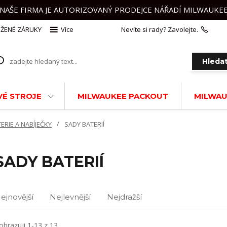
NAŠE FIRMA JE AUTORIZOVANÝ PRODEJCE NÁŘADÍ MILWAUKE
ŽENÉ ZÁRUKY
Více
Nevíte si rady? Zavolejte.
+420 
Hleda
É STROJE
MILWAUKEE PACKOUT
MILWAU
ERIE A NABÍJEČKY
SADY BATERIÍ
SADY BATERIÍ
ejnovější
Nejlevnější
Nejdražší
obrazuji 1-13 z 13