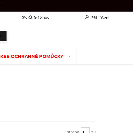
E
777 625 918
(Po-Čt, 8-16 hod.)
Přihlášení
t
KEE OCHRANNÉ POMŮCKY
strana
z 1