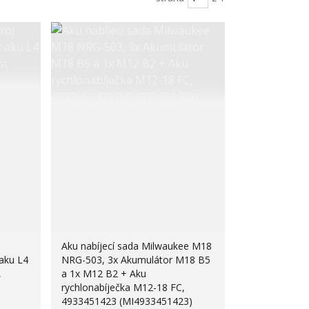
Aku nabíjecí sada Milwaukee M18
aku L4
NRG-503, 3x Akumulátor M18 B5
,
a 1x M12 B2 + Aku
rychlonabíječka M12-18 FC,
4933451423 (MI4933451423)