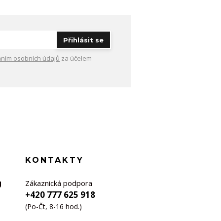
Přihlásit se
ním osobních údajů
za účelem
KONTAKTY
Zákaznická podpora
U
+420 777 625 918
(Po-Čt, 8-16 hod.)