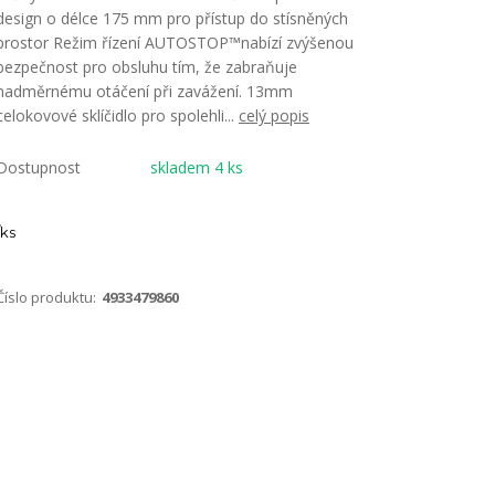
design o délce 175 mm pro přístup do stísněných
prostor Režim řízení AUTOSTOP™nabízí zvýšenou
bezpečnost pro obsluhu tím, že zabraňuje
nadměrnému otáčení při zavážení. 13mm
celokovové sklíčidlo pro spolehli...
celý popis
Dostupnost
skladem 4 ks
ks
Číslo produktu:
4933479860