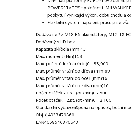
DNA naší platformy FUEL™ nově definuje
POWERSTATE™ společnosti MILWAUKEE®,
poskytují vynikající výkon, dobu chodu a 
Flexibilní systém napájení: pracuje se vš
Dodává se
2 x M18 B5 akumulátory, M12-18 FC
Dodávaný v
HD box
Kapacita sklíčidla (mm)
13
Max. moment (Nm)
158
Max. počet úderů (ú./min)
0 - 33,000
Max. průměr vrtání do dřeva (mm)
89
Max. průměr vrtání do oceli (mm)
16
Max. průměr vrtání do zdiva (mm)
16
Počet otáček - 1.st. (ot./min)
0 - 500
Počet otáček - 2.st. (ot./min)
0 - 2,100
Standardní vybavení
Spona na opasek, boční ma
Obj. č.
4933479860
EAN
4058546376543