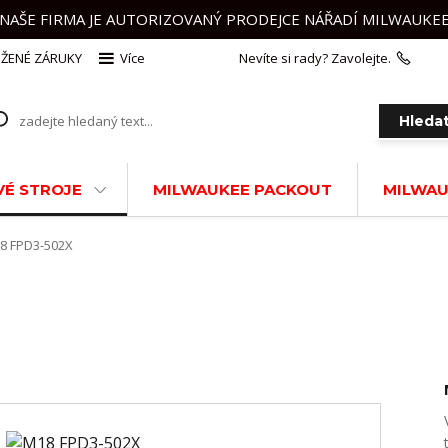
NAŠE FIRMA JE AUTORIZOVANÝ PRODEJCE NÁŘADÍ MILWAUKE
ŽENÉ ZÁRUKY
Více
Nevíte si rady? Zavolejte.
+420 
Hleda
É STROJE
MILWAUKEE PACKOUT
MILWAU
8 FPD3-502X