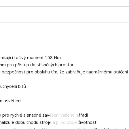
vynikající točivý moment 158 Nm
m pro přístup do stísněných prostor
bezpečnost pro obsluhu tím, že zabraňuje nadměrnému otáčení 
uchycení bitů
ém osvětlení
pro rychlé a snadné zavěšení vašeho nářadí
timalizuje dobu chodu stroje a prodlužuje životnost