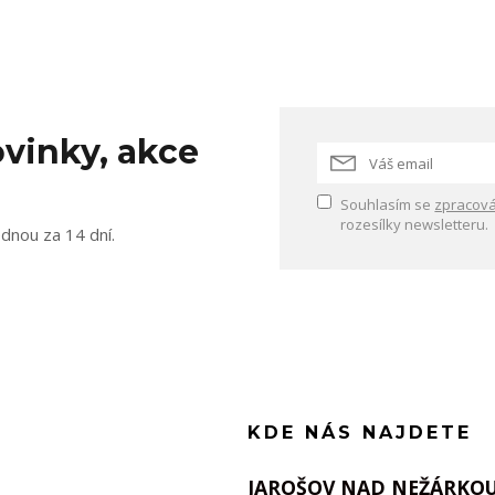
vinky, akce
Souhlasím se
zpracová
rozesílky newsletteru.
ednou za 14 dní.
KDE NÁS NAJDETE
JAROŠOV NAD NEŽÁRKO