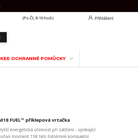
E
777 625 918
(Po-Čt, 8-16 hod.)
Přihlášení
t
KEE OCHRANNÉ POMŮCKY
M18 FUEL™ příklepová vrtačka
Vyšší energetická účinnost při zatížení - vynikající
točivý moment 158 Nm Extrémně kompaktní