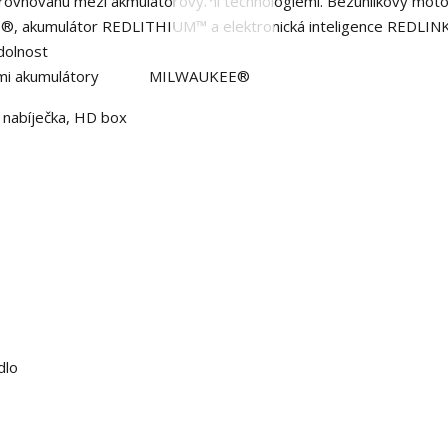
 rovnováhu mezi akmulátorovými technologiemi. Bezuhlíkový moto
 akumulátor REDLITHIUM™ a elektronická inteligence REDLIN
odolnost
emi akumulátory
M18™
MILWAUKEE®
 nabíječka, HD box
dlo