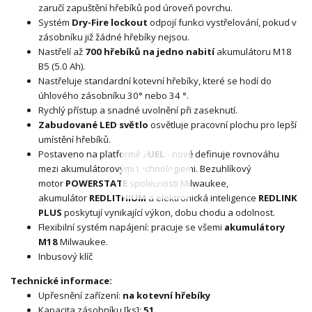
zaručí zapuštění hřebíků pod úroveň povrchu.
Systém
Dry-Fire lockout
odpojí funkci vystřelování, pokud v
zásobníku již žádné hřebíky nejsou.
Nastřelí až
700 hřebíků na jedno nabití
akumulátoru M18
B5 (5.0 Ah).
Nastřeluje standardní kotevní hřebíky, které se hodí do
úhlového zásobníku 30° nebo 34 °.
Rychlý přístup a snadné uvolnění při zaseknutí.
Zabudované LED světlo
osvětluje pracovní plochu pro lepší
umístění hřebíků.
Postaveno na platformě
FUEL
- nově definuje rovnováhu
mezi akumulátorovými technologiemi. Bezuhlíkový
motor
POWERSTATE
společnosti Milwaukee,
akumulátor
REDLITHIUM
a elektronická inteligence
REDLINK
PLUS
poskytují vynikající výkon, dobu chodu a odolnost.
Flexibilní systém napájení: pracuje se všemi
akumulátory
M18
Milwaukee.
Inbusový klíč
Technické informace:
Upřesnění zařízení:
na kotevní hřebíky
Kapacita zásobníku [ks]:
51