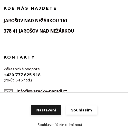
KDE NÁS NAJDETE
JAROŠOV NAD NEŽÁRKOU 161
378 41 JAROŠOV NAD NEŽÁRKOU
KONTAKTY
Zákaznická podpora
+420 777 625 918
(Po-Čt, 8-16 hod.)
info@svarecky-naradi.cz
Nastavení
Souhlasím
Souhlas můžete odmítnout
zde
.
Vytvořeno na
Eshop-rychle.cz