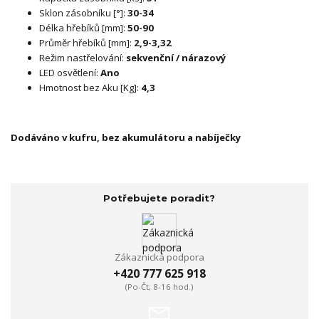
Sklon zásobníku [°]:
30-34
Délka hřebíků [mm]:
50-90
Průměr hřebíků [mm]:
2,9-3,32
Režim nastřelování:
sekvenční / nárazový
LED osvětlení:
Ano
Hmotnost bez Aku [Kg]:
4,3
Dodáváno v kufru, bez akumulátoru a nabíječky
Potřebujete poradit?
Zákaznická podpora
+420 777 625 918
(Po-Čt, 8-16 hod.)