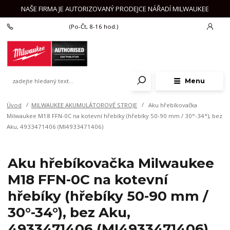
NAŠE FIRMA JE AUTORIZOVANÝ PRODEJCE NÁŘADÍ MILWAUKEE
+420 777 625 918
(Po-Čt, 8-16 hod.)
Menu
Úvod
MILWAUKEE AKUMULÁTOROVÉ STROJE
Aku hřebíkovačka
Milwaukee M18 FFN-0C na kotevní hřebíky (hřebíky 50-90 mm / 30°-34°), bez
Aku, 4933471406 (MI4933471406)
Aku hřebíkovačka Milwaukee
M18 FFN-0C na kotevní
hřebíky (hřebíky 50-90 mm /
30°-34°), bez Aku,
4933471406 (MI4933471406)