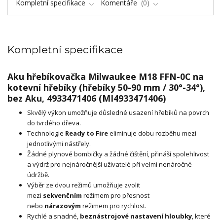
Kompletní specifikace
Komentáře
0
Kompletní specifikace
Aku hřebíkovačka Milwaukee M18 FFN-0C na
kotevní hřebíky (hřebíky 50-90 mm / 30°-34°),
bez Aku, 4933471406 (MI4933471406)
Skvělý výkon umožňuje důsledné usazení hřebíků na povrch
do tvrdého dřeva.
Technologie
Ready to Fire
eliminuje dobu rozběhu mezi
jednotlivými nástřely.
Žádné plynové bombičky a žádné čištění, přináší spolehlivost
a výdrž pro nejnáročnější uživatelé při velmi nenáročné
údržbě.
Výběr ze dvou režimů umožňuje zvolit
mezi
sekvenčním
režimem pro přesnost
nebo
nárazovým
režimem pro rychlost.
Rychlé a snadné,
beznástrojové nastavení hloubky
, které