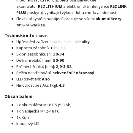
akumulátor
REDLITHIUM
a elektronická inteligence
REDLINK
PLUS
poskytují vynikající výkon, dobu chodu a odolnost.
Flexibilní systém napájení: pracuje se všemi
akumulátory
M18
Milwaukee.
Technické informace:
Upřesnění zařízení:
na kotevní hřebíky
Kapacita zásobníku [ks]:
51
Sklon zásobníku [°]:
30-34
Délka hřebíků [mm]:
50-90
Průměr hřebíků [mm]:
2,9-3,32
Režim nastřelování:
sekvenční / nárazový
LED osvětlení:
Ano
Hmotnost bez Aku [Kg]:
4,3
Obsah balení:
2x Akumulátor M18 B5 (5,0 Ah)
1x Nabíječka M12-18 FC
1x Kufr
Inbusový klíč