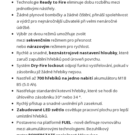
Technologie
Ready to Fire
eliminuje dobu rozběhu mezi
jednotlivými nástřely.
Žádné plynové bombičky a žádné čištění, přináší spolehlivost
a výdrž pro nejnáročnější uživatelé při velmi nenáročné
údržbě.
Výběr ze dvou režimů umožňuje zvolit
mezi
sekvenčním
režimem pro přesnost
nebo
nárazovým
režimem pro rychlost.
Rychlé a snadné,
beznástrojové nastavení hloubky
, které
zaručí zapuštění hřebíků pod úroveň povrchu.
Systém
Dry-Fire lockout
odpojí funkci vystřelování, pokud v
zásobníku již žádné hřebíky nejsou.
Nastřelí až
700 hřebíků na jedno nabití
akumulátoru M18
B5 (5.0 Ah).
Nastřeluje standardní kotevní hřebíky, které se hodí do
úhlového zásobníku 30° nebo 34 °.
Rychlý přístup a snadné uvolnění při zaseknutí.
Zabudované LED světlo
osvětluje pracovní plochu pro lepší
umístění hřebíků.
Postaveno na platformě
FUEL
- nově definuje rovnováhu
mezi akumulátorovými technologiemi. Bezuhlíkový
motor
POWERSTATE
společnosti Milwaukee,