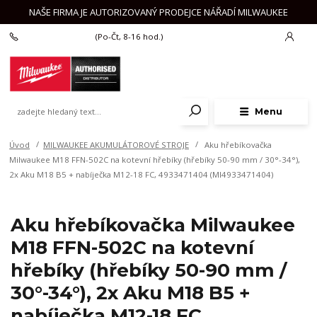
NAŠE FIRMA JE AUTORIZOVANÝ PRODEJCE NÁŘADÍ MILWAUKEE
+420 777 625 918
(Po-Čt, 8-16 hod.)
Menu
Úvod
MILWAUKEE AKUMULÁTOROVÉ STROJE
Aku hřebíkovačka
Milwaukee M18 FFN-502C na kotevní hřebíky (hřebíky 50-90 mm / 30°-34°),
2x Aku M18 B5 + nabíječka M12-18 FC, 4933471404 (MI4933471404)
Aku hřebíkovačka Milwaukee
M18 FFN-502C na kotevní
hřebíky (hřebíky 50-90 mm /
30°-34°), 2x Aku M18 B5 +
nabíječka M12-18 FC,