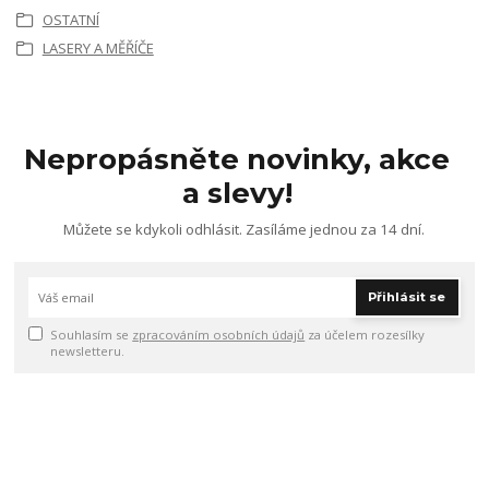
OSTATNÍ
LASERY A MĚŘÍČE
Nepropásněte novinky, akce
a slevy!
Můžete se kdykoli odhlásit. Zasíláme jednou za 14 dní.
Přihlásit se
Souhlasím se
zpracováním osobních údajů
za účelem rozesílky
newsletteru.