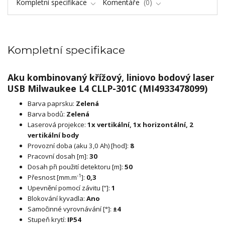
Kompletní specifikace
Komentáře
0
Kompletní specifikace
Aku kombinovaný křížový, liniovo bodový laser
USB Milwaukee L4 CLLP-301C (MI4933478099)
Barva paprsku:
Zelená
Barva bodů:
Zelená
Laserová projekce:
1x vertikální, 1x horizontální, 2
vertikální body
Provozní doba (aku 3,0 Ah) [hod]:
8
Pracovní dosah [m]:
30
Dosah při použití detektoru [m]:
50
-1
Přesnost [mm.m
]:
0,3
Upevnění pomocí závitu [“]:
1
Blokování kyvadla:
Ano
Samočinné vyrovnávání [°]:
±4
Stupeň krytí:
IP54