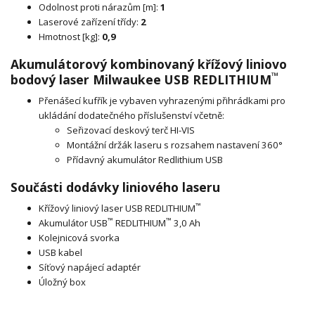
Odolnost proti nárazům [m]:
1
Laserové zařízení třídy:
2
Hmotnost [kg]:
0,9
Akumulátorový kombinovaný křížový liniovo
™
bodový laser Milwaukee USB REDLITHIUM
Přenášecí kufřík je vybaven vyhrazenými přihrádkami pro
ukládání dodatečného příslušenství včetně:
Seřizovací deskový terč HI-VIS
Montážní držák laseru s rozsahem nastavení 360°
Přídavný akumulátor Redlithium USB
Součásti dodávky liniového laseru
™
Křížový liniový laser USB REDLITHIUM
™
™
Akumulátor USB
REDLITHIUM
3,0 Ah
Kolejnicová svorka
USB kabel
Síťový napájecí adaptér
Úložný box