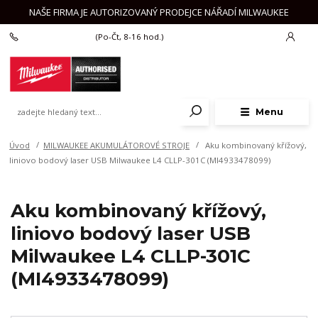
NAŠE FIRMA JE AUTORIZOVANÝ PRODEJCE NÁŘADÍ MILWAUKEE
+420 777 625 918
(Po-Čt, 8-16 hod.)
Menu
Úvod
MILWAUKEE AKUMULÁTOROVÉ STROJE
Aku kombinovaný křížový,
liniovo bodový laser USB Milwaukee L4 CLLP-301C (MI4933478099)
Aku kombinovaný křížový,
liniovo bodový laser USB
Milwaukee L4 CLLP-301C
(MI4933478099)