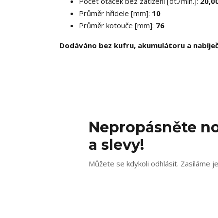
Počet otáček bez zatížení [ot./min.]:
20,0
Průměr hřídele [mm]:
10
Průměr kotouče [mm]:
76
Dodáváno bez kufru, akumulátoru a nabíje
Nepropásněte no
a slevy!
Můžete se kdykoli odhlásit. Zasíláme j