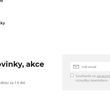
00
čky
vinky, akce
Souhlasím se
zpracová
rozesílky newsletteru.
ednou za 14 dní.