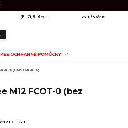
E
777 625 918
(Po-Čt, 8-16 hod.)
Přihlášení
t
KEE OCHRANNÉ POMŮCKY
3464618 (MI4933464618)
ee M12 FCOT-0 (bez
M12 FCOT-0