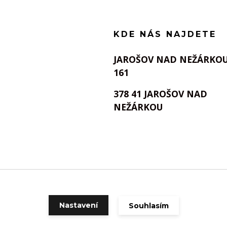
KDE NÁS NAJDETE
JAROŠOV NAD NEŽÁRKO
161
378 41 JAROŠOV NAD
NEŽÁRKOU
Nastavení
Souhlasím
Vytvořeno na
Eshop-rychle.cz