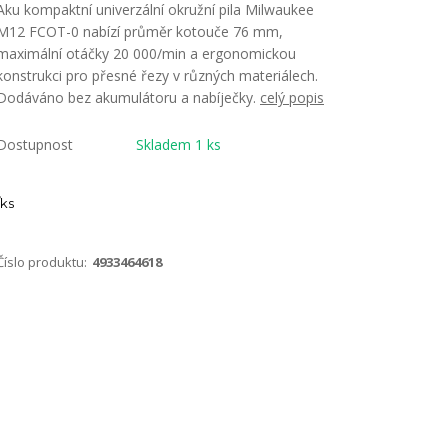
Aku kompaktní univerzální okružní pila Milwaukee
M12 FCOT-0 nabízí průměr kotouče 76 mm,
maximální otáčky 20 000/min a ergonomickou
konstrukci pro přesné řezy v různých materiálech.
Dodáváno bez akumulátoru a nabíječky.
celý popis
Dostupnost
Skladem 1 ks
ks
Číslo produktu:
4933464618