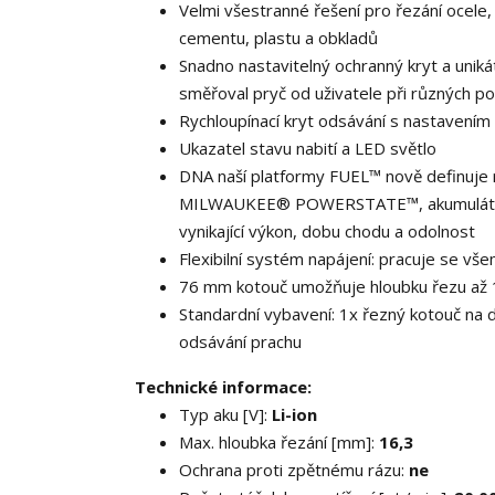
Velmi všestranné řešení pro řezání ocele,
cementu, plastu a obkladů
Snadno nastavitelný ochranný kryt a unik
směřoval pryč od uživatele při různých po
Rychloupínací kryt odsávání s nastavením
Ukazatel stavu nabití a LED světlo
DNA naší platformy FUEL™ nově definuje 
MILWAUKEE® POWERSTATE™, akumulátor R
vynikající výkon, dobu chodu a odolnost
Flexibilní systém napájení: pracuje se
76 mm kotouč umožňuje hloubku řezu až
Standardní vybavení: 1x řezný kotouč na d
odsávání prachu
Technické informace:
Typ aku [V]:
Li-ion
Max. hloubka řezání [mm]:
16,3
Ochrana proti zpětnému rázu:
ne