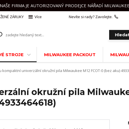
NAŠE FIRMA JE AUTORIZOVANÝ PRODEJCE NÁŘADÍ MILWAUKE
ŽENÉ ZÁRUKY
Více
Nevíte si rady? Zavolejte.
+420 
Hleda
É STROJE
MILWAUKEE PACKOUT
MILWAU
 kompaktní univerzální okružní pila Milwaukee M12 FCOT-0 (bez aku) 493
rzální okružní pila Milwauk
I4933464618)