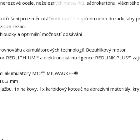
 nerezové ocele, neželezných materiálů, sádrokartonu, vláknitého
átní řešení pro směr otáčení kotouče dopředu nebo dozadu, aby p
zicích řezání
 hloubky a optimální možností odsávání
rovnováhu akumulátorových technologií. Bezuhlíkový motor
EDLITHIUM™ a elektronická inteligence REDLINK PLUS™ zajišt
 všemi akumulátory M12™ MILWAUKEE®
 16,3 mm
lažbu, 1x na kovy, 1x karbidový kotouč na abrazívní materiály, kry