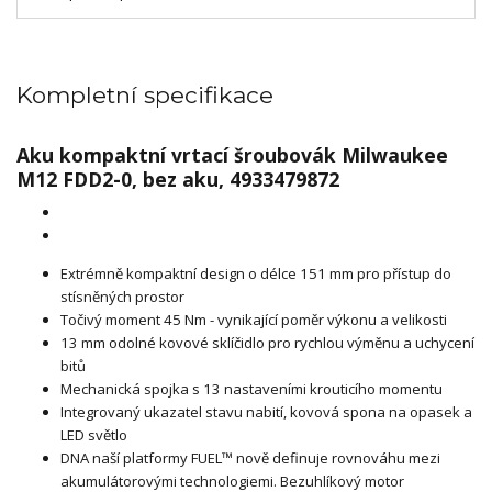
Kompletní specifikace
Aku kompaktní vrtací šroubovák Milwaukee
M12 FDD2-0, bez aku, 4933479872
Extrémně kompaktní design o délce 151 mm pro přístup do
stísněných prostor
Točivý moment 45 Nm - vynikající poměr výkonu a velikosti
13 mm odolné kovové sklíčidlo pro rychlou výměnu a uchycení
bitů
Mechanická spojka s 13 nastaveními krouticího momentu
Integrovaný ukazatel stavu nabití, kovová spona na opasek a
LED světlo
DNA naší platformy FUEL™ nově definuje rovnováhu mezi
akumulátorovými technologiemi. Bezuhlíkový motor