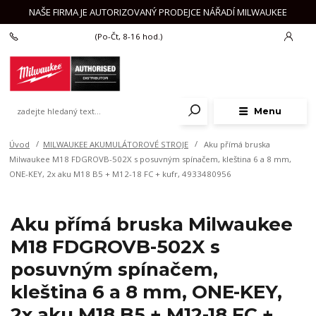
NAŠE FIRMA JE AUTORIZOVANÝ PRODEJCE NÁŘADÍ MILWAUKEE
+420 777 625 918
(Po-Čt, 8-16 hod.)
Menu
Úvod
MILWAUKEE AKUMULÁTOROVÉ STROJE
Aku přímá bruska
Milwaukee M18 FDGROVB-502X s posuvným spínačem, kleština 6 a 8 mm,
ONE-KEY, 2x aku M18 B5 + M12-18 FC + kufr, 4933480956
Aku přímá bruska Milwaukee
M18 FDGROVB-502X s
posuvným spínačem,
kleština 6 a 8 mm, ONE-KEY,
2x aku M18 B5 + M12-18 FC +