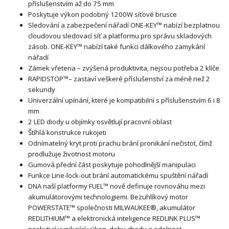
příslušenstvím až do 75 mm
Poskytuje výkon podobný 1200W síťové brusce
Sledování a zabezpečení nářadí ONE-KEY™ nabízí bezplatnou
cloudovou sledovací síť a platformu pro správu skladových
zásob. ONE-KEY™ nabízí také funkci dálkového zamykání
nářadí
Zámek vřetena – zvýšená produktivita, nejsou potřeba 2 klíče
RAPIDSTOP™– zastaví veškeré příslušenství za méně než 2
sekundy
Univerzální upínání, které je kompatibilní s příslušenstvím 6 i 8
mm
2 LED diody u objímky osvětlují pracovní oblast
Štíhlá konstrukce rukojeti
Odnímatelný kryt proti prachu brání pronikání nečistot, čímž
prodlužuje životnost motoru
Gumová přední část poskytuje pohodlnější manipulaci
Funkce Line-lock-out brání automatickému spuštění nářadí
DNA naší platformy FUEL™ nově definuje rovnováhu mezi
akumulátorovými technologiemi. Bezuhlíkový motor
POWERSTATE™ společnosti MILWAUKEE®, akumulátor
REDLITHIUM™ a elektronická inteligence REDLINK PLUS™
poskytují vynikající výkon, dobu chodu a odolnost