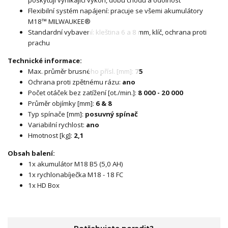
Flexibilní systém napájení: pracuje se všemi akumulátory
M18™ MILWAUKEE®
Standardní vybavení: kleština 6 a 8 mm, klíč, ochrana proti
prachu
Technické informace:
Max. průměr brusného přísl. [mm]:
75
Ochrana proti zpětnému rázu:
ano
Počet otáček bez zatížení [ot./min.]:
8 000 - 20 000
Průměr objímky [mm]:
6 & 8
Typ spínače [mm]:
posuvný spínač
Variabilní rychlost:
ano
Hmotnost [kg]:
2,1
Obsah balení:
1x akumulátor M18 B5 (5,0 AH)
1x rychlonabíječka M18 - 18 FC
1x HD Box