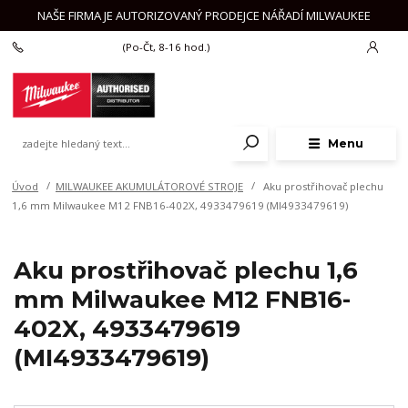
NAŠE FIRMA JE AUTORIZOVANÝ PRODEJCE NÁŘADÍ MILWAUKEE
+420 777 625 918
(Po-Čt, 8-16 hod.)
Menu
Úvod
MILWAUKEE AKUMULÁTOROVÉ STROJE
Aku prostřihovač plechu
1,6 mm Milwaukee M12 FNB16-402X, 4933479619 (MI4933479619)
Aku prostřihovač plechu 1,6
mm Milwaukee M12 FNB16-
402X, 4933479619
(MI4933479619)