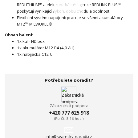
REDLITHIUM™ a elektronická inteligence REDLINK PLUS™
poskytují vynikající výkon, dobu chodu a odolnost
Flexibilní systém napájení: pracuje se všemi akumulátory
M12™ MILWUKEE®
Obsah balení:
1x kufr HD box
1x akumulátor M12 B4 (4,0 AH)
1x nabíječka C12 C
Potřebujete poradit?
Zákaznická podpora
+420 777 625 918
(Po-Čt, 8-16 hod.)
info@svarecky-naradi.cz