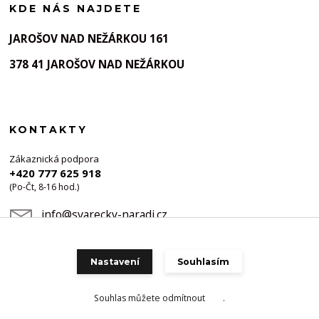
KDE NÁS NAJDETE
JAROŠOV NAD NEŽÁRKOU 161
378 41 JAROŠOV NAD NEŽÁRKOU
KONTAKTY
Zákaznická podpora
+420 777 625 918
(Po-Čt, 8-16 hod.)
info@svarecky-naradi.cz
Nastavení
Souhlasím
Souhlas můžete odmítnout
zde
.
Vytvořeno na
Eshop-rychle.cz