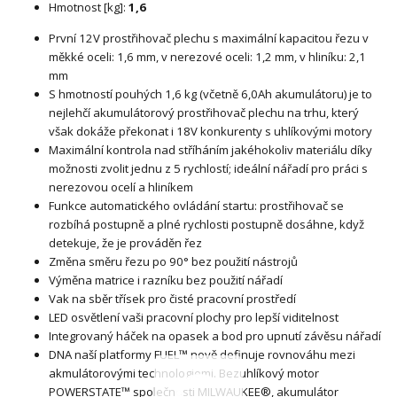
Hmotnost [kg]:
1,6
První 12V prostřihovač plechu s maximální kapacitou řezu v
měkké oceli: 1,6 mm, v nerezové oceli: 1,2 mm, v hliníku: 2,1
mm
S hmotností pouhých 1,6 kg (včetně 6,0Ah akumulátoru) je to
nejlehčí akumulátorový prostřihovač plechu na trhu, který
však dokáže překonat i 18V konkurenty s uhlíkovými motory
Maximální kontrola nad stříháním jakéhokoliv materiálu díky
možnosti zvolit jednu z 5 rychlostí; ideální nářadí pro práci s
nerezovou ocelí a hliníkem
Funkce automatického ovládání startu: prostřihovač se
rozbíhá postupně a plné rychlosti postupně dosáhne, když
detekuje, že je prováděn řez
Změna směru řezu po 90° bez použití nástrojů
Výměna matrice i razníku bez použití nářadí
Vak na sběr třísek pro čisté pracovní prostředí
LED osvětlení vaši pracovní plochy pro lepší viditelnost
Integrovaný háček na opasek a bod pro upnutí závěsu nářadí
DNA naší platformy FUEL™ nově definuje rovnováhu mezi
akmulátorovými technologiemi. Bezuhlíkový motor
POWERSTATE™ společnosti MILWAUKEE®, akumulátor