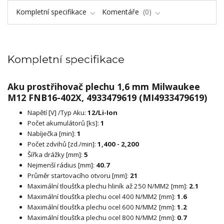
Kompletní specifikace
Komentáře
0
Kompletní specifikace
Aku prostřihovač plechu 1,6 mm Milwaukee
M12 FNB16-402X, 4933479619 (MI4933479619)
Napětí [V] /Typ Aku:
12/Li-Ion
Počet akumulátorů [ks]:
1
Nabíječka [min]:
1
Počet zdvihů [zd./min]:
1,400 - 2,200
Šířka drážky [mm]:
5
Nejmenší rádius [mm]:
40.7
Průměr startovacího otvoru [mm]:
21
Maximální tloušťka plechu hliník až 250 N/MM2 [mm]:
2.1
Maximální tloušťka plechu ocel 400 N/MM2 [mm]:
1.6
Maximální tloušťka plechu ocel 600 N/MM2 [mm]:
1.2
Maximální tloušťka plechu ocel 800 N/MM2 [mm]:
0.7