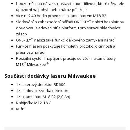
Upozornění na náraz s nastavitelnou citlivostí, které uživatele
upozorní na pohyb nebo náraz přístroje
Více než 40 hodin provozu s akumulátorem M18 B2
™
Sledování a zabezpečení nářadí ONE-KEY
nabízí bezplatnou
cloudovou sledovací síť a platformu pro správu skladových
zásob
™
ONE-KEY
nabízí také funkci dálkového zamykání nářadí
Funkce hlášení poskytuje kompletní protokol o činnosti a
přesnosti nářadí
Flexibilní systém napájení: pracuje se všemi akumulátory
™
®
M18
Milwaukee
Součásti dodávky laseru Milwaukee
1× laserový detektor RD600
1× sledovací svorka detektoru
1× akumulátor M18 B2 (2,0 Ah)
Nabíječka M12-18 C
Kufr