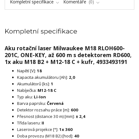
Kompletní specifikace
Komentáře
0
Kompletní specifikace
Aku rotační laser Milwaukee M18 RLOH600-
201C, ONE-KEY, až 600 m s detektorem RD600,
1x aku M18 B2 + M12-18 C + kufr, 4933493191
Napětí [V]:
18
Kapacita akumulátoru [Ah]:
2,0
Akumulátorů [ks]:
1
Nabíječka:
M12-18 C
Typ aku:
Li-Ion
Barva paprsku:
Červená
Detektor rozsahu práce [m]:
600
Přesnost (distance 30 m) [mm]:
± 2,4
Třída laseru:
II
Laserová projekce [°]:
1x 360
Doba provozu (M18 B2) [hod]:
40