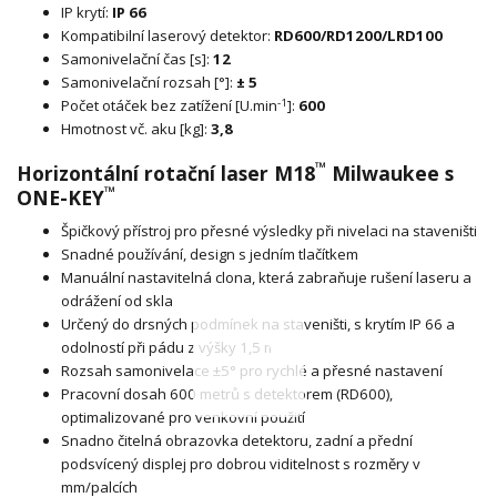
IP krytí:
IP 66
Kompatibilní laserový detektor:
RD600/RD1200/LRD100
Samonivelační čas [s]:
12
Samonivelační rozsah [°]:
± 5
-1
Počet otáček bez zatížení [U.min
]:
600
Hmotnost vč. aku [kg]:
3,8
™
Horizontální rotační laser M18
Milwaukee s
™
ONE-KEY
Špičkový přístroj pro přesné výsledky při nivelaci na staveništi
Snadné používání, design s jedním tlačítkem
Manuální nastavitelná clona, která zabraňuje rušení laseru a
odrážení od skla
Určený do drsných podmínek na staveništi, s krytím IP 66 a
odolností při pádu z výšky 1,5 m
Rozsah samonivelace ±5° pro rychlé a přesné nastavení
Pracovní dosah 600 metrů s detektorem (RD600),
optimalizované pro venkovní použití
Snadno čitelná obrazovka detektoru, zadní a přední
podsvícený displej pro dobrou viditelnost s rozměry v
mm/palcích