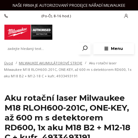
NAŠE FIRMA JE AUTORIZOVANÝ PRODEJCE NÁŘADÍ MILWAUKEE
+420 777 625 918
(Po-Čt, 8-16 hod.)
Menu
Úvod
MILWAUKEE AKUMULÁTOROVÉ STROJE
Aku rotační laser
Milwaukee M18 RLOH600-201C, ONE-KEY, až 600 m s detektorem RD600, 1x
aku M18 B2 + M12-18 C + kufr, 4933493191
Aku rotační laser Milwaukee
M18 RLOH600-201C, ONE-KEY,
až 600 m s detektorem
RD600, 1x aku M18 B2 + M12-18
C + kufr, 4933493191