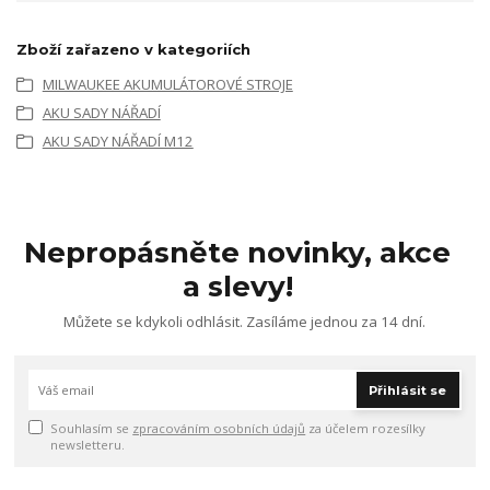
Zboží zařazeno v kategoriích
MILWAUKEE AKUMULÁTOROVÉ STROJE
AKU SADY NÁŘADÍ
AKU SADY NÁŘADÍ M12
Nepropásněte novinky, akce
a slevy!
Můžete se kdykoli odhlásit. Zasíláme jednou za 14 dní.
Přihlásit se
Souhlasím se
zpracováním osobních údajů
za účelem rozesílky
newsletteru.