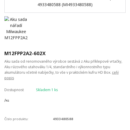
M12FPP2A2-602X
Aku sada od renomovaného výrobce sestává z Aku příklepové vrtačky,
Aku rázového utahováku 1/4, standardního i výkonnostního typu
akumulátoru včetně nabíječky, to vše v praktickém kufru HD Box.
celý
popis
Dostupnost
Skladem 1 ks
/
ks
Číslo produktu:
4933480588