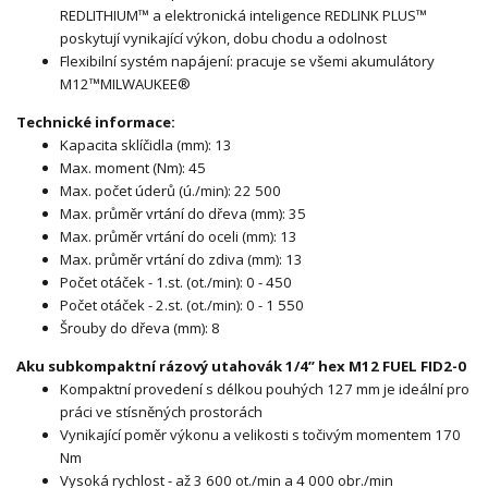
REDLITHIUM™ a elektronická inteligence REDLINK PLUS™
poskytují vynikající výkon, dobu chodu a odolnost
Flexibilní systém napájení: pracuje se všemi akumulátory
M12™MILWAUKEE®
Technické informace:
Kapacita sklíčidla (mm): 13
Max. moment (Nm): 45
Max. počet úderů (ú./min): 22 500
Max. průměr vrtání do dřeva (mm): 35
Max. průměr vrtání do oceli (mm): 13
Max. průměr vrtání do zdiva (mm): 13
Počet otáček - 1.st. (ot./min): 0 - 450
Počet otáček - 2.st. (ot./min): 0 - 1 550
Šrouby do dřeva (mm): 8
Aku subkompaktní rázový utahovák 1/4” hex
M12 FUEL
FID2-0
Kompaktní provedení s délkou pouhých 127 mm je ideální pro
práci ve stísněných prostorách
Vynikající poměr výkonu a velikosti s točivým momentem 170
Nm
Vysoká rychlost - až 3 600 ot./min a 4 000 obr./min