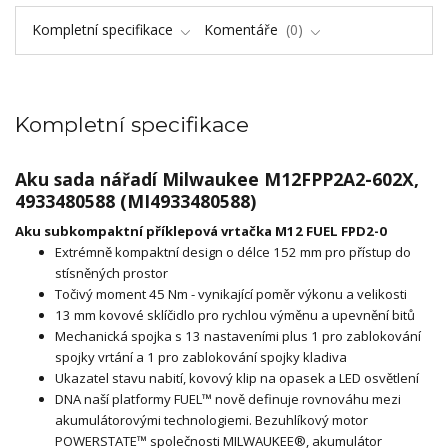
Kompletní specifikace
Komentáře
0
Kompletní specifikace
Aku sada nářadí Milwaukee M12FPP2A2-602X,
4933480588 (MI4933480588)
Aku subkompaktní příklepová vrtačka
M12 FUEL
FPD2-0
Extrémně kompaktní design o délce 152 mm pro přístup do
stísněných prostor
Točivý moment 45 Nm - vynikající poměr výkonu a velikosti
13 mm kovové sklíčidlo pro rychlou výměnu a upevnění bitů
Mechanická spojka s 13 nastaveními plus 1 pro zablokování
spojky vrtání a 1 pro zablokování spojky kladiva
Ukazatel stavu nabití, kovový klip na opasek a LED osvětlení
DNA naší platformy FUEL™ nově definuje rovnováhu mezi
akumulátorovými technologiemi. Bezuhlíkový motor
POWERSTATE™ společnosti MILWAUKEE®, akumulátor