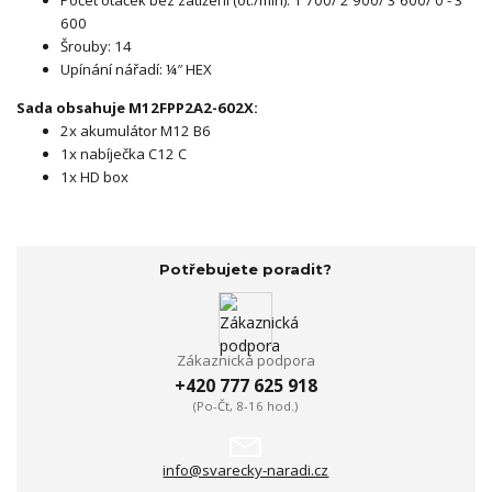
600
Šrouby: 14
Upínání nářadí: ¼″ HEX
Sada obsahuje M12FPP2A2-602X:
2x akumulátor M12 B6
1x nabíječka C12 C
1x HD box
Potřebujete poradit?
Zákaznická podpora
+420 777 625 918
(Po-Čt, 8-16 hod.)
info@svarecky-naradi.cz