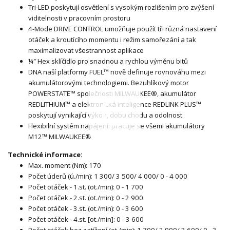
Tri-LED poskytují osvětlení s vysokým rozlišením pro zvýšení
viditelnosti v pracovním prostoru
4-Mode DRIVE CONTROL umožňuje použít tři různá nastavení
otáček a kroutícího momentu i režim samořezání a tak
maximalizovat všestrannost aplikace
¼″ Hex sklíčidlo pro snadnou a rychlou výměnu bitů
DNA naší platformy FUEL™ nově definuje rovnováhu mezi
akumulátorovými technologiemi. Bezuhlíkový motor
POWERSTATE™ společnosti MILWAUKEE®, akumulátor
REDLITHIUM™ a elektronická inteligence REDLINK PLUS™
poskytují vynikající výkon, dobu chodu a odolnost
Flexibilní systém napájení: pracuje se všemi akumulátory
M12™ MILWAUKEE®
Technické informace:
Max. moment (Nm): 170
Počet úderů (ú./min): 1 300/ 3 500/ 4 000/ 0 - 4 000
Počet otáček - 1.st. (ot./min): 0 - 1 700
Počet otáček - 2.st. (ot./min): 0 - 2 900
Počet otáček - 3.st. (ot./min): 0 - 3 600
Počet otáček - 4.st. [ot./min]: 0 - 3 600
Počet otáček bez zatížení (ot./min): 1 700/ 2 900/ 3 600/ 0 - 3