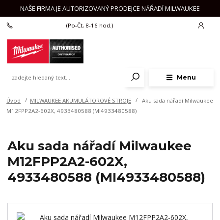
NAŠE FIRMA JE AUTORIZOVANÝ PRODEJCE NÁŘADÍ MILWAUKEE
+420 777 625 918
(Po-Čt, 8-16 hod.)
Menu
Úvod
MILWAUKEE AKUMULÁTOROVÉ STROJE
Aku sada nářadí Milwaukee
M12FPP2A2-602X, 4933480588 (MI4933480588)
Aku sada nářadí Milwaukee
M12FPP2A2-602X,
4933480588 (MI4933480588)