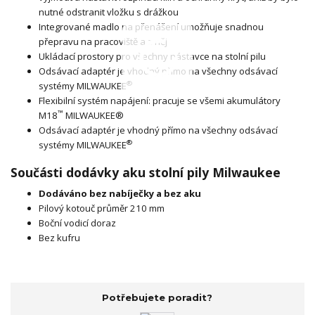
nutné odstranit vložku s drážkou
Integrované madlo na přenášení umožňuje snadnou
přepravu na pracoviště a z něj
Ukládací prostory pro všechny nástavce na stolní pilu
Odsávací adaptér je vhodný přímo na všechny odsávací
®
systémy MILWAUKEE
Flexibilní systém napájení: pracuje se všemi akumulátory
™
M18
MILWAUKEE®
Odsávací adaptér je vhodný přímo na všechny odsávací
®
systémy MILWAUKEE
Součásti dodávky aku stolní pily Milwaukee
Dodáváno bez nabíječky a bez aku
Pilový kotouč průměr 210 mm
Boční vodicí doraz
Bez kufru
Potřebujete poradit?