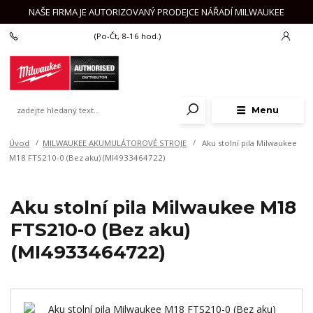
NAŠE FIRMA JE AUTORIZOVANÝ PRODEJCE NÁŘADÍ MILWAUKEE
+420 777 625 918
(Po-Čt, 8-16 hod.)
Menu
Úvod
MILWAUKEE AKUMULÁTOROVÉ STROJE
Aku stolní pila Milwaukee
M18 FTS210-0 (Bez aku) (MI4933464722)
Aku stolní pila Milwaukee M18
FTS210-0 (Bez aku)
(MI4933464722)