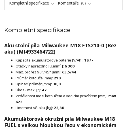
Kompletní specifikace
Komentáře
0
Kompletní specifikace
Aku stolní pila Milwaukee M18 FTS210-0 (Bez
aku) (MI4933464722)
Kapacita akumulátorové baterie [V/Ah]:
18 / -
-1
Otáčky naprázdno [U.min
]:
6 300
Max. prořez 90°/45° [mm]:
63,5/44
Průměr kotouče [mm]:
210
Upínací průměr [mm]:
30,0
Úkos - max. [°]:
47
Vzdálenost mezi kotoučem a vodicím pravítkem [mm]:
max
622
Hmotnost vč. aku [kg]:
22,30
Akumulátorová okružní pila Milwaukee M18
FUEL s velkou hloubkou řezu v ekonomickém