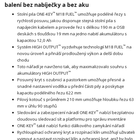
balení bez nabíječky a bez aku
™
™
Stolní pila ONE-KEY
M18 FUEL
umožňuje podélné řezy s
rychlostí posuvu, jakou disponuje stejná stolní pila s
napájecím kabelem a provede řez s délkou 190 m a OSB
deskách s tloušťkou 19 mm na jedno nabití akumulátoru s
kapacitou 12,0 Ah
™
™
Systém HIGH OUTPUT
vyzdvihuje technologií M18 FUEL
na
novou úroveň a přináší prodloužený výkon a delší dobu
chodu
Toto nářadí je navrženo tak, aby maximalizovalo souhru s
™
akumulátory HIGH OUTPUT
Posuvný kryt s ozubnicí a pastorkem umožňuje přesné a
snadné nastavení vodítka u přední části pily a poskytuje
kapacitu podélného řezu 622 mm
Pilový kotouč s průměrem 210 mm umožňuje hloubku řezu 63
mm v úhlu 90 stupňů
™
Sledování a zabezpecení náradí ONE-KEY
nabízí bezplatnou
cloudovou sledovací sít a platformu pro správu inventáre
™
ONE-KEY
také nabízí funkci dálkového zamykání nářadí
Rychloupínací ochranný kryt a rozpínací klín umožňují uživateli
vyjmout a nastavit rozpínací klín a ochranný kryt, aniž by bylo