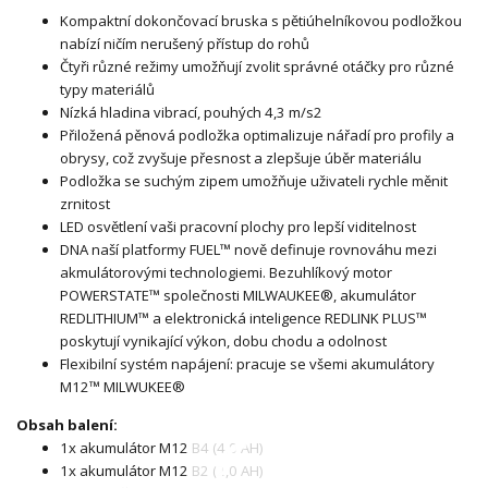
Kompaktní dokončovací bruska s pětiúhelníkovou podložkou
nabízí ničím nerušený přístup do rohů
Čtyři různé režimy umožňují zvolit správné otáčky pro různé
typy materiálů
Nízká hladina vibrací, pouhých 4,3 m/s2
Přiložená pěnová podložka optimalizuje nářadí pro profily a
obrysy, což zvyšuje přesnost a zlepšuje úběr materiálu
Podložka se suchým zipem umožňuje uživateli rychle měnit
zrnitost
LED osvětlení vaši pracovní plochy pro lepší viditelnost
DNA naší platformy FUEL™ nově definuje rovnováhu mezi
akmulátorovými technologiemi. Bezuhlíkový motor
POWERSTATE™ společnosti MILWAUKEE®, akumulátor
REDLITHIUM™ a elektronická inteligence REDLINK PLUS™
poskytují vynikající výkon, dobu chodu a odolnost
Flexibilní systém napájení: pracuje se všemi akumulátory
M12™ MILWUKEE®
Obsah balení:
1x akumulátor M12 B4 (4,0 AH)
1x akumulátor M12 B2 (2,0 AH)