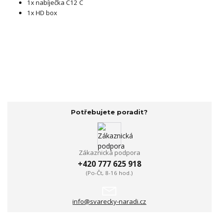
1x nabíječka C12 C
1x HD box
Potřebujete poradit?
Zákaznická podpora
+420 777 625 918
(Po-Čt, 8-16 hod.)
info@svarecky-naradi.cz