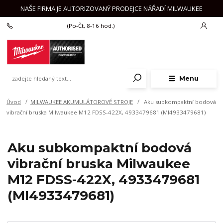
NAŠE FIRMA JE AUTORIZOVANÝ PRODEJCE NÁŘADÍ MILWAUKEE
+420 777 625 918
(Po-Čt, 8-16 hod.)
Menu
Úvod
MILWAUKEE AKUMULÁTOROVÉ STROJE
Aku subkompaktní bodová
vibrační bruska Milwaukee M12 FDSS-422X, 4933479681 (MI4933479681)
Aku subkompaktní bodová
vibrační bruska Milwaukee
M12 FDSS-422X, 4933479681
(MI4933479681)