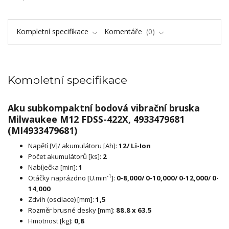
Kompletní specifikace
Komentáře
0
Kompletní specifikace
Aku subkompaktní bodová vibrační bruska
Milwaukee M12 FDSS-422X, 4933479681
(MI4933479681)
Napětí [V]/ akumulátoru [Ah]:
12/ Li-Ion
Počet akumulátorů [ks]:
2
Nabíječka [min]:
1
-1
Otáčky naprázdno [U.min
]:
0-8,000/ 0-10,000/ 0-12,000/ 0-
14,000
Zdvih (oscilace) [mm]:
1,5
Rozměr brusné desky [mm]:
88.8 x 63.5
Hmotnost [kg]:
0,8