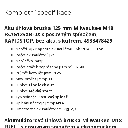
Kompletní specifikace
Aku úhlová bruska 125 mm Milwaukee M18
FSAG125XB-0X s posuvným spínačem,
RAPIDSTOP, bez aku, s kufrem, 4933478429
Napětí [V] / Kapacita akumulátoru [Ah]:
18/ - Li-Ion
Počet akumulátorů [ks]:
-
Nabíječka [min]:
-
-1
Počet otáček naprázdno [U.min
]:
8 500
Průměr kotouče [mm]:
125
Max. prořez [mm]:
33
Funkce
Line lock out
Funkce
Měkký start
Typ spínače:
Posuvný spínač
Upínání nástroje [mm]:
M14
Hmotnost s akumulátorem [kg]:
2,7
Akumulátorová úhlová bruska Milwaukee M18
™
FUEL
s posuvným spínačem v ekonomickém