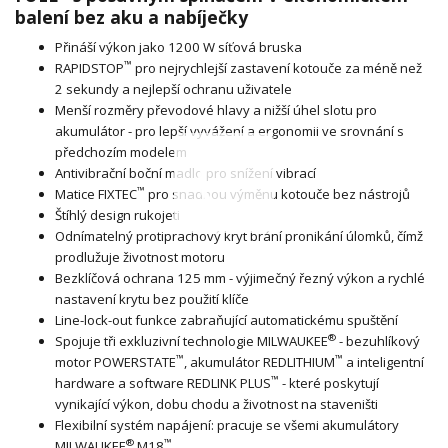
balení bez aku a nabíječky
Přináší výkon jako 1200 W síťová bruska
™
RAPIDSTOP
pro nejrychlejší zastavení kotouče za méně než
2 sekundy a nejlepší ochranu uživatele
Menší rozměry převodové hlavy a nižší úhel slotu pro
akumulátor - pro lepší vyvážení a ergonomii ve srovnání s
předchozím modelem
Antivibrační boční madlo pro snížení vibrací
™
Matice FIXTEC
pro snadnou výměnu kotouče bez nástrojů
Štíhlý design rukojeti
Odnímatelný protiprachový kryt brání pronikání úlomků, čímž
prodlužuje životnost motoru
Bezklíčová ochrana 125 mm - výjimečný řezný výkon a rychlé
nastavení krytu bez použití klíče
Line-lock-out funkce zabraňující automatickému spuštění
®
Spojuje tři exkluzivní technologie MILWAUKEE
- bezuhlíkový
™
™
motor POWERSTATE
, akumulátor REDLITHIUM
a inteligentní
™
hardware a software REDLINK PLUS
- které poskytují
vynikající výkon, dobu chodu a životnost na staveništi
Flexibilní systém napájení: pracuje se všemi akumulátory
®
™
MILWAUKEE
M18