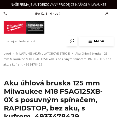
NAŠE FIRMA JE AUTORIZOVANÝ PRODEJCE NÁŘADÍ MILWAUKEE
+420 777 625 918
(Po-Čt, 8-16 hod.)
Menu
Úvod
MILWAUKEE AKUMULÁTOROVÉ STROJE
Aku úhlová bruska 125
mm Milwaukee M18 FSAG125XB-0X s posuvným spínačem, RAPIDSTOP, bez
aku, s kufrem, 4933478429
Aku úhlová bruska 125 mm
Milwaukee M18 FSAG125XB-
0X s posuvným spínačem,
RAPIDSTOP, bez aku, s
kufrem, 4933478429