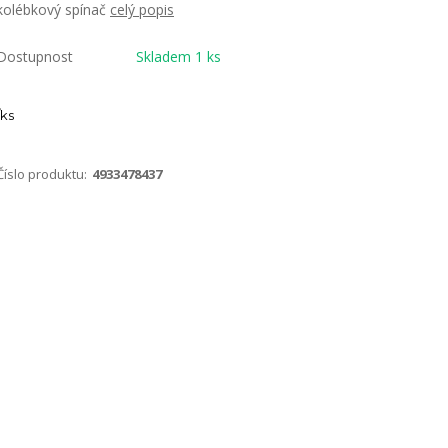
kolébkový spínač
celý popis
Dostupnost
Skladem 1 ks
ks
Číslo produktu:
4933478437