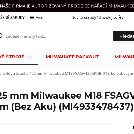
NAŠE FIRMA JE AUTORIZOVANÝ PRODEJCE NÁŘADÍ MILWAUKE
ŽENÉ ZÁRUKY
Více
Nevíte si rady? Zavolejte.
+420 
Hleda
É STROJE
MILWAUKEE PACKOUT
MILWAU
 úhlová bruska 125 mm Milwaukee M18 FSAGV125XPDB-0X s kolébkovým s
125 mm Milwaukee M18 FSAG
m (Bez Aku) (MI4933478437)