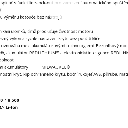
pínač s funkcí line-lock-out pro zamezení automatického spuštěn
í
u výměnu kotouče bez nástrojů
nikání úlomků, čímž prodlužuje životnost motoru
ný výkon a rychlé nastavení krytu bez použití klíče
 rovnováhu mezi akumulátorovými technologiemi. Bezuhlíkový mo
 akumulátor REDLITHIUM™ a elektronická inteligence REDLIN
odolnost
emi akumulátory
M18™
MILWAUKEE®
ostní kryt, klip ochranného krytu, boční rukojeť AVS, příruba, mat
0 ÷ 8 500
/- Li-Ion