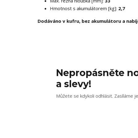
Max. řezná hloubka [mm]:
33
Hmotnost s akumulátorem [kg]:
2,7
Dodáváno v kufru, bez akumulátoru a nabí
Nepropásněte no
a slevy!
Můžete se kdykoli odhlásit. Zasíláme j