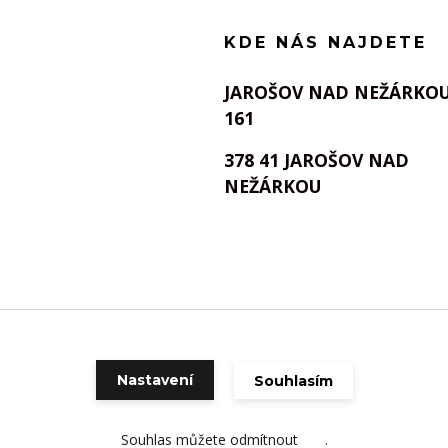
KDE NÁS NAJDETE
JAROŠOV NAD NEŽÁRKO
161
378 41 JAROŠOV NAD
NEŽÁRKOU
Nastavení
Souhlasím
Vytvořeno na
Eshop-rychle.cz
Souhlas můžete odmítnout
zde
.