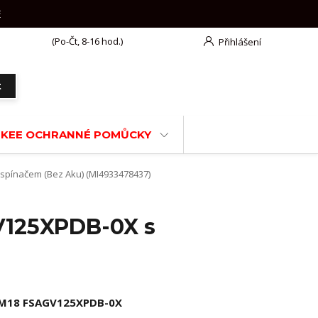
E
777 625 918
(Po-Čt, 8-16 hod.)
Přihlášení
t
KEE OCHRANNÉ POMŮCKY
pínačem (Bez Aku) (MI4933478437)
V125XPDB-0X s
M18 FSAGV125XPDB-0X