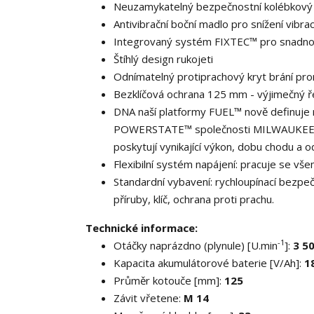
Neuzamykatelný bezpečnostní kolébkový s
Antivibrační boční madlo pro snížení vibrac
Integrovaný systém FIXTEC™ pro snadno
Štíhlý design rukojeti
Odnímatelný protiprachový kryt brání pro
Bezklíčová ochrana 125 mm - výjimečný řez
DNA naší platformy FUEL™ nově definuje
POWERSTATE™ společnosti MILWAUKEE®,
poskytují vynikající výkon, dobu chodu a 
Flexibilní systém napájení: pracuje se vš
Standardní vybavení: rychloupínací bezpečn
příruby, klíč, ochrana proti prachu.
Technické informace:
-1
Otáčky naprázdno (plynule) [U.min
]:
3 50
Kapacita akumulátorové baterie [V/Ah]:
18
Průměr kotouče [mm]:
125
Závit vřetene:
M 14