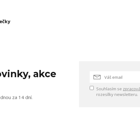
ječky
vinky, akce
Souhlasím se
zpracová
rozesílky newsletteru.
ednou za 14 dní.