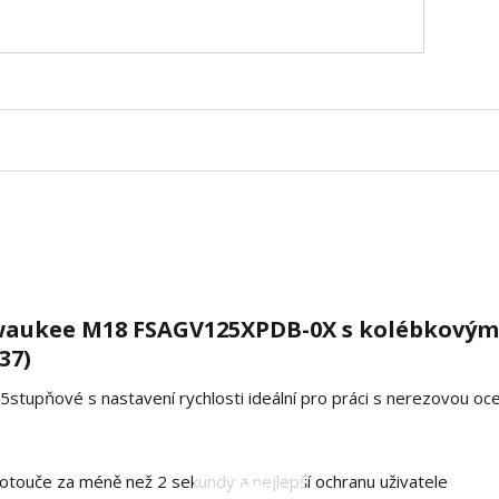
waukee M18 FSAGV125XPDB-0X s kolébkovým
37)
5stupňové s nastavení rychlosti ideální pro práci s nerezovou ocel
otouče za méně než 2 sekundy a nejlepší ochranu uživatele