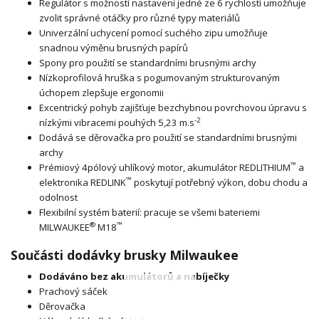
Regulátor s možností nastavení jedné ze 6 rychlostí umožňuje
zvolit správné otáčky pro různé typy materiálů
Univerzální uchycení pomocí suchého zipu umožňuje
snadnou výměnu brusných papírů
Spony pro použití se standardními brusnými archy
Nízkoprofilová hruška s pogumovaným strukturovaným
úchopem zlepšuje ergonomii
Excentrický pohyb zajišťuje bezchybnou povrchovou úpravu s
-2
nízkými vibracemi pouhých 5,23 m.s
Dodává se děrovačka pro použití se standardními brusnými
archy
™
Prémiový 4pólový uhlíkový motor, akumulátor REDLITHIUM
a
™
elektronika REDLINK
poskytují potřebný výkon, dobu chodu a
odolnost
Flexibilní systém baterií: pracuje se všemi bateriemi
®
™
MILWAUKEE
M18
Součásti dodávky brusky Milwaukee
Dodáváno bez akumulátorů a nabíječky
Prachový sáček
Děrovačka