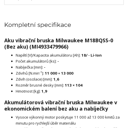
Kompletní specifikace
Aku vibrační bruska Milwaukee M18BQSS-0
(Bez aku) (MI4933479966)
Napětí [V]/Kapacita akumulátoru [Ah]:
18/ - Li-Ion
Počet akumulátorů [ks]:
-
Nabíječka [min]:
-
-1
Zdvihů [N.min
]:
11 000 ÷ 13 000
Zdvih (oscilace) [mm]:
1,6
Rozměr brusné desky [mm]:
113 × 104
Hmotnost [kg]:
1,9
Akumulátorová vibrační bruska Milwaukee v
ekonomickém balení bez aku a nabíječky
Vysoce výkonný motor poskytuje 11 000 až 13 000 kmitů za
minutu pro rychlejší úběr materiálu