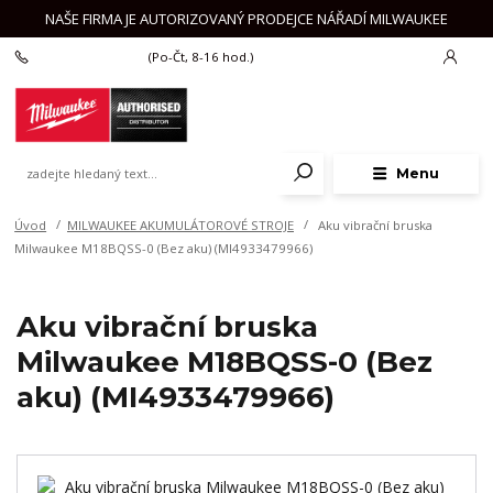
NAŠE FIRMA JE AUTORIZOVANÝ PRODEJCE NÁŘADÍ MILWAUKEE
+420 777 625 918
(Po-Čt, 8-16 hod.)
Menu
Úvod
MILWAUKEE AKUMULÁTOROVÉ STROJE
Aku vibrační bruska
Milwaukee M18BQSS-0 (Bez aku) (MI4933479966)
Aku vibrační bruska
Milwaukee M18BQSS-0 (Bez
aku) (MI4933479966)