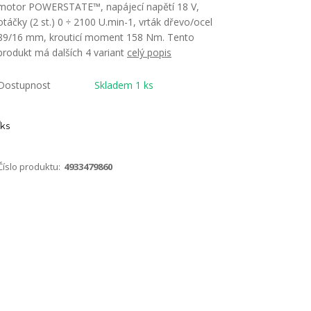
motor POWERSTATE™, napájecí napětí 18 V,
otáčky (2 st.) 0 ÷ 2100 U.min-1, vrták dřevo/ocel
89/16 mm, krouticí moment 158 Nm. Tento
produkt má dalších 4 variant
celý popis
Dostupnost
Skladem 1 ks
ks
Číslo produktu:
4933479860