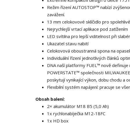
Extrémně kompaktní design o délce 175 m
Režim řízení AUTOSTOP™ nabízí zvýšenou
zavážení.
13 mm celokovové sklíčidlo pro spolehlivé
Nejrychlejší vrtací aplikace pod zatížením
LED svítilna pro lepší viditelnost při slab
Ukazatel stavu nabití
Celokovová oboustranná spona na opasek 
Individuální řízení jednotlivých článků op
DNA naší platformy FUEL™ nově definuje
POWERSTATE™ společnosti MILWAUKEE®,
poskytují vynikající výkon, dobu chodu a 
Flexibilní systém napájení: pracuje se vš
Obsah balení:
2× akumulátor M18 B5 (5,0 Ah)
1x rychlonabíječka M12-18FC
1x HD box