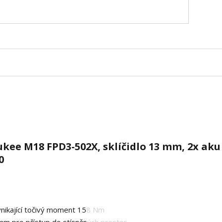
kee M18 FPD3-502X, sklíčidlo 13 mm, 2x aku
0
vynikající točivý moment 158 Nm