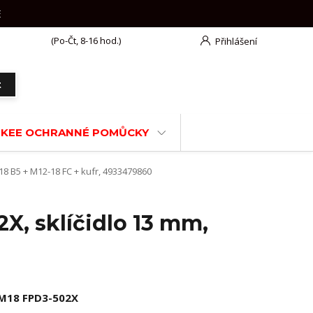
E
777 625 918
(Po-Čt, 8-16 hod.)
Přihlášení
t
KEE OCHRANNÉ POMŮCKY
8 B5 + M12-18 FC + kufr, 4933479860
X, sklíčidlo 13 mm,
M18 FPD3-502X