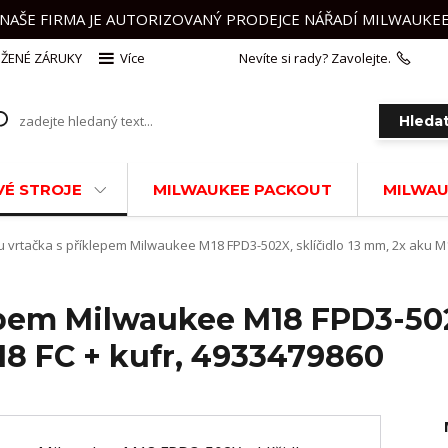
NAŠE FIRMA JE AUTORIZOVANÝ PRODEJCE NÁŘADÍ MILWAUKE
ŽENÉ ZÁRUKY
Více
Nevíte si rady? Zavolejte.
+420 
Hleda
É STROJE
MILWAUKEE PACKOUT
MILWAU
 vrtačka s příklepem Milwaukee M18 FPD3-502X, sklíčidlo 13 mm, 2x aku M1
epem Milwaukee M18 FPD3-502
18 FC + kufr, 4933479860