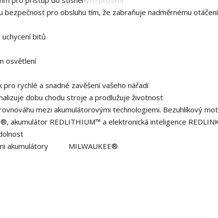
m pro přístup do stísněných prostor
 bezpečnost pro obsluhu tím, že zabraňuje nadměrnému otáčení 
 uchycení bitů
ém osvětlení
pro rychlé a snadné zavěšení vašeho nářadí
timalizuje dobu chodu stroje a prodlužuje životnost
 rovnováhu mezi akumulátorovými technologiemi. Bezuhlíkový mo
 akumulátor REDLITHIUM™ a elektronická inteligence REDLIN
odolnost
emi akumulátory
M18™
MILWAUKEE®