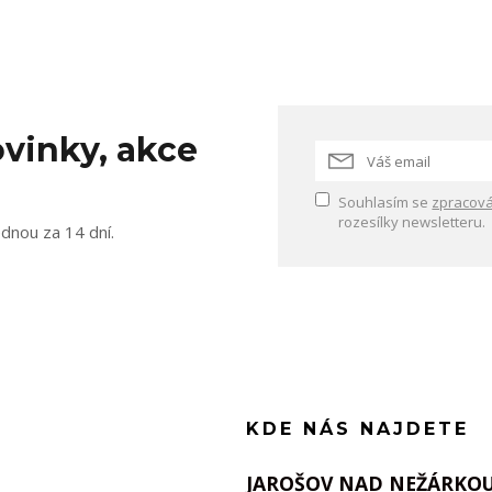
vinky, akce
Souhlasím se
zpracová
rozesílky newsletteru.
ednou za 14 dní.
KDE NÁS NAJDETE
JAROŠOV NAD NEŽÁRKO