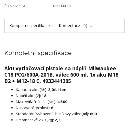
Číslo produktu:
4933441305
Kompletní specifikace
Komentáře
0
Kompletní specifikace
Aku vytlačovací pistole na náplň Milwaukee
C18 PCG/600A-201B, válec 600 ml, 1x aku M18
B2 + M12-18 C, 4933441305
Kapacita aku [Ah]:
2,0/Li-Ion
Napětí aku [V]:
18
Max. výtlačná síla [Nm]:
4 500
Nastavení rychlosti:
6
Standardní vybavení - hliníkový válec [ml]:
600
Hmotnost vč. aku [kg]:
2,3