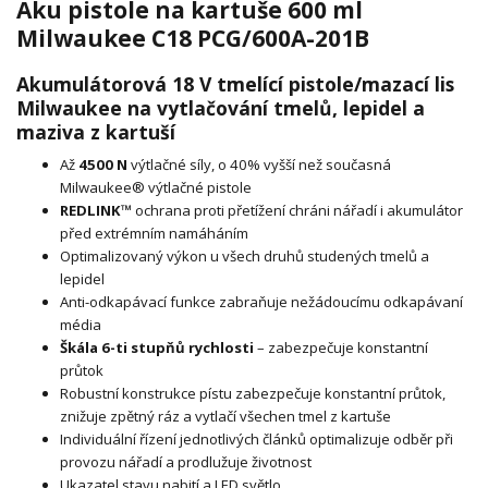
Aku pistole na kartuše 600 ml
Milwaukee C18 PCG/600A-201B
Akumulátorová 18 V tmelící pistole/mazací lis
Milwaukee na vytlačování tmelů, lepidel a
maziva z kartuší
Až
4500 N
výtlačné síly, o 40% vyšší než současná
Milwaukee® výtlačné pistole
REDLINK™
ochrana proti přetížení chráni nářadí i akumulátor
před extrémním namáháním
Optimalizovaný výkon u všech druhů studených tmelů a
lepidel
Anti-odkapávací funkce zabraňuje nežádoucímu odkapávaní
média
Škála 6-ti stupňů rychlosti
– zabezpečuje konstantní
průtok
Robustní konstrukce pístu zabezpečuje konstantní průtok,
znižuje zpětný ráz a vytlačí všechen tmel z kartuše
Individuální řízení jednotlivých článků optimalizuje odběr při
provozu nářadí a prodlužuje životnost
Ukazatel stavu nabití a LED světlo