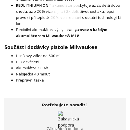
REDLITHIUM-ION™
akumulátor poskytuje až 2x delší dobu
chodu, až o 20% více síly, až 2x delší životnost aku, lepší
provoz i při teplotě -20°C ve srovnání s ostatní technologií Li-
Ion
Flexibilní akumulátorový systém -
provoz s každým
akumulátorem Milwaukee® M18
Součásti dodávky pistole Milwaukee
Hliníkový válec na 600 ml
LED osvětlení
akumulátor 2,0 Ah
Nabíječka 40 minut
Přepravní taška
Potřebujete poradit?
Zákaznická podpora