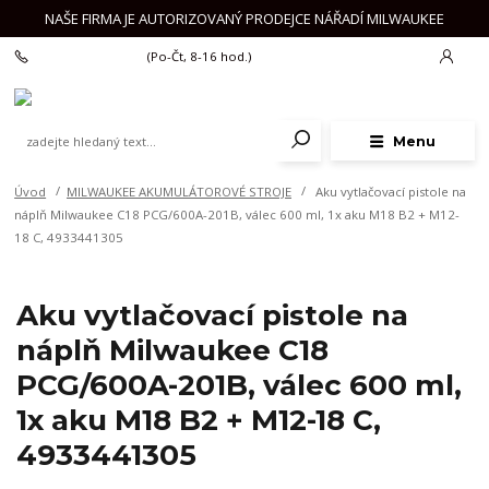
NAŠE FIRMA JE AUTORIZOVANÝ PRODEJCE NÁŘADÍ MILWAUKEE
+420 777 625 918
(Po-Čt, 8-16 hod.)
Menu
Úvod
MILWAUKEE AKUMULÁTOROVÉ STROJE
Aku vytlačovací pistole na
náplň Milwaukee C18 PCG/600A-201B, válec 600 ml, 1x aku M18 B2 + M12-
18 C, 4933441305
Aku vytlačovací pistole na
náplň Milwaukee C18
PCG/600A-201B, válec 600 ml,
1x aku M18 B2 + M12-18 C,
4933441305