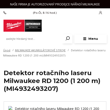
NAŠE FIRMA JE AUTORIZOVANÝ PRODEJCE NÁŘADÍ MILWAUKEE
+420 777 625 918
(Po-Čt, 8-16 hod.)
Menu
Úvod
MILWAUKEE AKUMULÁTOROVÉ STROJE
Detektor rotačního laseru
Milwaukee RD 1200 (1 200 m) (MI4932493207)
Detektor rotačního laseru
Milwaukee RD 1200 (1 200 m)
(MI4932493207)