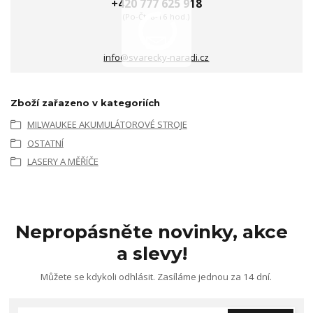
+420 777 625 918
(Po-Čt, 8-16 hod.)
info@svarecky-naradi.cz
Zboží zařazeno v kategoriích
MILWAUKEE AKUMULÁTOROVÉ STROJE
OSTATNÍ
LASERY A MĚŘÍČE
Nepropásněte novinky, akce
a slevy!
Můžete se kdykoli odhlásit. Zasíláme jednou za 14 dní.