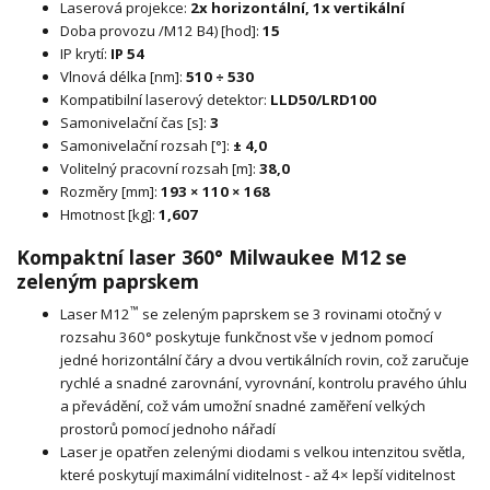
Laserová projekce:
2x horizontální, 1x vertikální
Doba provozu /M12 B4) [hod]:
15
IP krytí:
IP 54
Vlnová délka [nm]:
510 ÷ 530
Kompatibilní laserový detektor:
LLD50/LRD100
Samonivelační čas [s]:
3
Samonivelační rozsah [°]:
± 4,0
Volitelný pracovní rozsah [m]:
38,0
Rozměry [mm]:
193 × 110 × 168
Hmotnost [kg]:
1,607
Kompaktní laser 360° Milwaukee M12 se
zeleným paprskem
™
Laser M12
se zeleným paprskem se 3 rovinami otočný v
rozsahu 360° poskytuje funkčnost vše v jednom pomocí
jedné horizontální čáry a dvou vertikálních rovin, což zaručuje
rychlé a snadné zarovnání, vyrovnání, kontrolu pravého úhlu
a převádění, což vám umožní snadné zaměření velkých
prostorů pomocí jednoho nářadí
Laser je opatřen zelenými diodami s velkou intenzitou světla,
které poskytují maximální viditelnost - až 4× lepší viditelnost