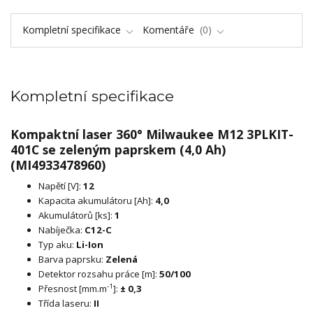
Kompletní specifikace
Komentáře
0
Kompletní specifikace
Kompaktní laser 360° Milwaukee M12 3PLKIT-
401C se zeleným paprskem (4,0 Ah)
(MI4933478960)
Napětí [V]:
12
Kapacita akumulátoru [Ah]:
4,0
Akumulátorů [ks]:
1
Nabíječka:
C12-C
Typ aku:
Li-Ion
Barva paprsku:
Zelená
Detektor rozsahu práce [m]:
50/100
-1
Přesnost [mm.m
]:
± 0,3
Třída laseru:
II