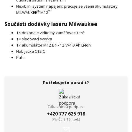
Flexibilní systém napájení: pracuje se všemi akumulátory
®
™
MILWAUKEE
M12
Součásti dodávky laseru Milwaukee
1× dokonale viditelný zaměřovací terč
1× sledovací svorka
1× akumulátor M12 B4 - 12 V/4,0 Ah Li-Ion
Nabíječka C12 C
Kufr
Potřebujete poradit?
Zákaznická podpora
+420 777 625 918
(Po-Čt, 8-16 hod.)