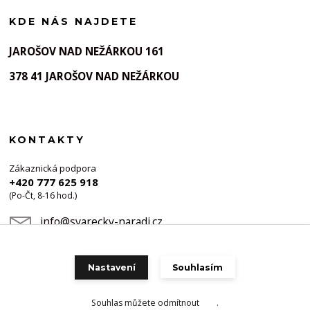
KDE NÁS NAJDETE
JAROŠOV NAD NEŽÁRKOU 161
378 41 JAROŠOV NAD NEŽÁRKOU
KONTAKTY
Zákaznická podpora
+420 777 625 918
(Po-Čt, 8-16 hod.)
info@svarecky-naradi.cz
Nastavení
Souhlasím
Souhlas můžete odmítnout
zde
.
Vytvořeno na
Eshop-rychle.cz