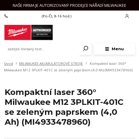
NAŠE FIRMA JE AUTORIZOVANÝ PRODEJCE NÁŘADÍ MILWAUKEE
+420 777 625 918
(Po-Čt, 8-16 hod.)
Menu
Úvod
MILWAUKEE AKUMULÁTOROVÉ STROJE
Kompaktní laser 360°
Milwaukee M12 3PLKIT-401C se zeleným paprskem (4,0 Ah) (MI4933478960)
Kompaktní laser 360°
Milwaukee M12 3PLKIT-401C
se zeleným paprskem (4,0
Ah) (MI4933478960)