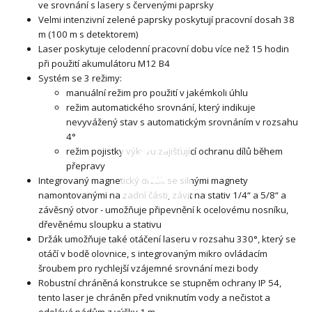
ve srovnání s lasery s červenými paprsky
Velmi intenzivní zelené paprsky poskytují pracovní dosah 38
m (100 m s detektorem)
Laser poskytuje celodenní pracovní dobu více než 15 hodin
při použití akumulátoru M12 B4
Systém se 3 režimy:
manuální režim pro použití v jakémkoli úhlu
režim automatického srovnání, který indikuje
nevyvážený stav s automatickým srovnáním v rozsahu
4°
režim pojistky výkyvu zajišťující ochranu dílů během
přepravy
Integrovaný magnetický držák se silnými magnety
namontovanými na zadní části, závit na stativ 1/4“ a 5/8“ a
závěsný otvor - umožňuje připevnění k ocelovému nosníku,
dřevěnému sloupku a stativu
Držák umožňuje také otáčení laseru v rozsahu 330°, který se
otáčí v bodě olovnice, s integrovaným mikro ovládacím
šroubem pro rychlejší vzájemné srovnání mezi body
Robustní chráněná konstrukce se stupněm ochrany IP 54,
tento laser je chráněn před vniknutím vody a nečistot a
odolává pádům z výšky 1 m