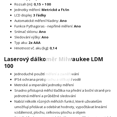
Rozsah [m]:
0,15 ÷ 100
Jednotky měření:
Metrické a ft/in
LCD displej:
3 řádky
Automatické měření hladiny:
Ano
Funkce Pythagoras - nepřímé měření:
Ano
Snímač sklonu:
Ano
Sledování výšky:
Ano
Typ aku:
2x AAA
Hmotnost vč. aku [kg]:
0,14
Laserový dálkoměr Milwaukee LDM
100
Jednoduché použití měření a zaměřování
IP54 ochrana proti prachu a stříkající vodě
Metrické a imperiální jednotky měření
Snadno přístupná měřicí tlačítka na přední a boční straně pro
jednotná měření a průběžné sledování
Nabízí několik různých měřicích funkcí, které uživatelům
umožňují přidávat a odebírat hodnoty, vypočítávat lineární
vzdálenost, plochu, celkovou plochu a objem