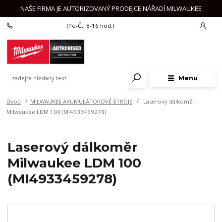
NAŠE FIRMA JE AUTORIZOVANÝ PRODEJCE NÁŘADÍ MILWAUKEE
+420 777 625 918
(Po-Čt, 8-16 hod.)
Menu
Úvod
MILWAUKEE AKUMULÁTOROVÉ STROJE
Laserový dálkoměr
Milwaukee LDM 100 (MI4933459278)
Laserový dálkoměr
Milwaukee LDM 100
(MI4933459278)