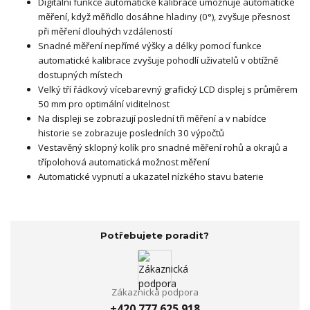
Digitální funkce automatické kalibrace umožňuje automatické
měření, když měřidlo dosáhne hladiny (0°), zvyšuje přesnost
při měření dlouhých vzdáleností
Snadné měření nepřímé výšky a délky pomocí funkce
automatické kalibrace zvyšuje pohodlí uživatelů v obtížně
dostupných místech
Velký tří řádkový vícebarevný grafický LCD displej s průměrem
50 mm pro optimální viditelnost
Na displeji se zobrazují poslední tři měření a v nabídce
historie se zobrazuje posledních 30 výpočtů
Vestavěný sklopný kolík pro snadné měření rohů a okrajů a
třípolohová automatická možnost měření
Automatické vypnutí a ukazatel nízkého stavu baterie
Potřebujete poradit?
Zákaznická podpora
+420 777 625 918