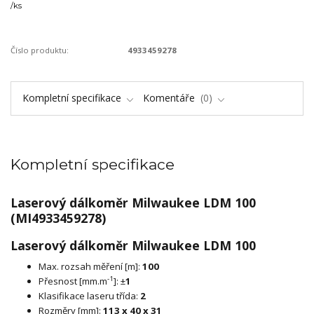
/
ks
Číslo produktu:
4933459278
Kompletní specifikace
Komentáře
0
Kompletní specifikace
Laserový dálkoměr Milwaukee LDM 100
(MI4933459278)
Laserový dálkoměr Milwaukee LDM 100
Max. rozsah měření [m]:
100
-1
Přesnost [mm.m
]: ±
1
Klasifikace laseru třída:
2
Rozměry [mm]:
113 x 40 x 31