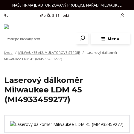
NAŠE FIRMA JE AUTORIZOVANÝ PRODEJCE NÁŘADÍ MILWAUKEE
+420 777 625 918
(Po-Čt, 8-16 hod.)
Menu
Úvod
MILWAUKEE AKUMULÁTOROVÉ STROJE
Laserový dálkoměr
Milwaukee LDM 45 (MI4933459277)
Laserový dálkoměr
Milwaukee LDM 45
(MI4933459277)