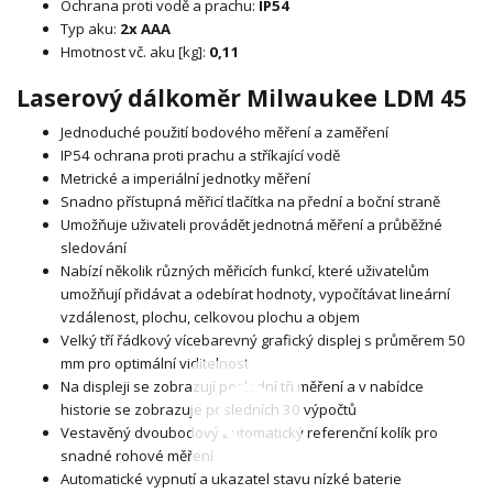
Ochrana proti vodě a prachu:
IP54
Typ aku:
2x AAA
Hmotnost vč. aku [kg]:
0,11
Laserový dálkoměr Milwaukee LDM 45
Jednoduché použití bodového měření a zaměření
IP54 ochrana proti prachu a stříkající vodě
Metrické a imperiální jednotky měření
Snadno přístupná měřicí tlačítka na přední a boční straně
Umožňuje uživateli provádět jednotná měření a průběžné
sledování
Nabízí několik různých měřicích funkcí, které uživatelům
umožňují přidávat a odebírat hodnoty, vypočítávat lineární
vzdálenost, plochu, celkovou plochu a objem
Velký tří řádkový vícebarevný grafický displej s průměrem 50
mm pro optimální viditelnost
Na displeji se zobrazují poslední tři měření a v nabídce
historie se zobrazuje posledních 30 výpočtů
Vestavěný dvoubodový automatický referenční kolík pro
snadné rohové měření
Automatické vypnutí a ukazatel stavu nízké baterie