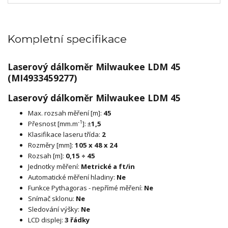
Kompletní specifikace
Laserový dálkoměr Milwaukee LDM 45
(MI4933459277)
Laserový dálkoměr Milwaukee LDM 45
Max. rozsah měření [m]:
45
-1
Přesnost [mm.m
]: ±
1,5
Klasifikace laseru třída:
2
Rozměry [mm]:
105 x 48 x 24
Rozsah [m]:
0,15 ÷ 45
Jednotky měření:
Metrické a ft/in
Automatické měření hladiny:
Ne
Funkce Pythagoras - nepřímé měření:
Ne
Snímač sklonu:
Ne
Sledování výšky:
Ne
LCD displej:
3 řádky