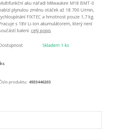
Multifunkční aku nářadí Milwaukee M18 BMT-0
nabízí plynulou změnu otáček až 18 700 U/min,
rychloupínání FIXTEC a hmotnost pouze 1,7 kg.
Pracuje s 18V Li-Ion akumulátorem, který není
součástí balení.
celý popis
Dostupnost
Skladem 1 ks
ks
Číslo produktu:
4933446203