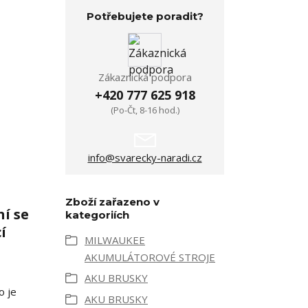
Potřebujete poradit?
Zákaznická podpora
+420 777 625 918
(Po-Čt, 8-16 hod.)
info@svarecky-naradi.cz
Zboží zařazeno v
ní se
kategoriích
í
MILWAUKEE
AKUMULÁTOROVÉ STROJE
AKU BRUSKY
o je
AKU BRUSKY