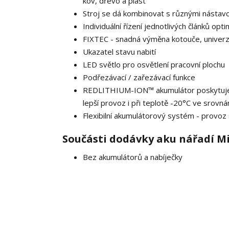
kov, dřevo a plast
Stroj se dá kombinovat s různými nástavci
Individuální řízení jednotlivých článků opt
FIXTEC - snadná výměna kotouče, univerz
Ukazatel stavu nabití
LED světlo pro osvětlení pracovní plochu
Podřezávací / zařezávací funkce
REDLITHIUM-ION™ akumulátor poskytuje až 
lepší provoz i při teplotě -20°C ve srovnán
Flexibilní akumulátorový systém - prov
Součásti dodávky aku nářadí M
Bez akumulátorů a nabíječky