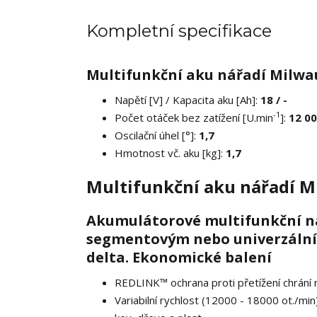
Kompletní specifikace
Multifunkční aku nářadí Milwa
Napětí [V] / Kapacita aku [Ah]:
18 / -
-1
Počet otáček bez zatížení [U.min
]:
12 00
Oscilační úhel [°]:
1,7
Hmotnost vč. aku [kg]:
1,7
Multifunkční aku nářadí 
Akumulátorové multifunkční nářa
segmentovým nebo univerzálním 
delta. Ekonomické balení
REDLINK™ ochrana proti přetížení chrání
Variabilní rychlost (12000 - 18000 ot./mi