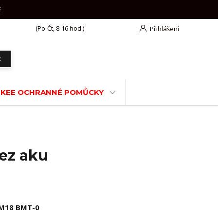
E
777 625 918
(Po-Čt, 8-16 hod.)
Přihlášení
t
KEE OCHRANNÉ POMŮCKY
ez aku
M18 BMT-0