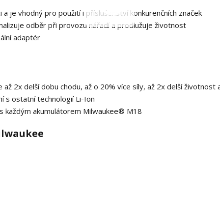
 a je vhodný pro použití i příslušenství konkurenčních značek
imalizuje odběr při provozu nářadí a prodlužuje životnost
ální adaptér
2x delší dobu chodu, až o 20% více síly, až 2x delší životnost 
í s ostatní technologií Li-Ion
oz s každým akumulátorem Milwaukee® M18
ilwaukee