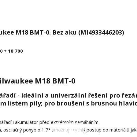
ukee M18 BMT-0. Bez aku (MI4933446203)
0 ÷ 18 700
Milwaukee M18 BMT-0
dí - ideální a univerzální řešení pro řezá
listem pily; pro broušení s brusnou hlavic
 nářadí i akumulátor před extrémním namáháním
n), oscilačný pohyb o 1,7° umožnuje rychlý postup do materiálů jak