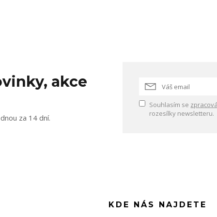
vinky, akce
Souhlasím se
zpracová
rozesílky newsletteru.
ednou za 14 dní.
KDE NÁS NAJDETE