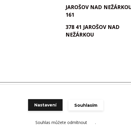
JAROŠOV NAD NEŽÁRKO
161
378 41 JAROŠOV NAD
NEŽÁRKOU
Vytvořeno na
Eshop-rychle.cz
Nastavení
Souhlasím
Souhlas můžete odmítnout
zde
.