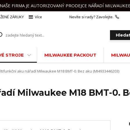
NAŠE FIRMA JE AUTORIZOVANÝ PRODEJCE NÁŘADÍ MILWAUKE
ŽENÉ ZÁRUKY
Více
Nevíte si rady? Zavolejte.
+420 
Hleda
É STROJE
MILWAUKEE PACKOUT
MILWAU
tifunkční aku nářadí Milwaukee M18 BMT-0. Bez aku (MI4933446203)
řadí Milwaukee M18 BMT-0. B